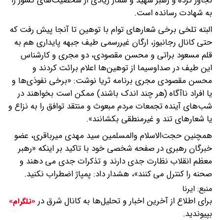
تجاوز کرده و رهبر شهید و شمار زیادی از شخصیت‌های کشور را
به شهادت رسانده است.
البته تلخی برخی شعارهای توام با توهین تا آنجا پیش رفت که
حتی کانال رجانیوز، ارگان غیررسمی طیف جبهه پایداری هم به
قلم مسعود براتی و محسن مقصودی، دو مجری و کارشناس
این طیف در صداوسیما از توهین‌ها اعلام برائت کردند و
محسن مقصودی مجری برنامه ثریا نوشت: «برخی نفوذی‌ها و
یا افراد ناآگاه (هر چند اندک باشند) ممکن است بخواهند در
شب‌های آینده تجمعات مردم مبعوث و منتقد توافق را به نزاع و
یا شعارهای تند و غیرمنطقی بکشانند».
همچنین حجت‌الاسلام والمسلمین سید مهدی میرباقری، عضو
خبرگان رهبری در صفحه شخصی خود با تاکید بر اینکه «رهبر
معظم انقلاب نظارت جدی دارند و تذکرات جدی می دهند و
صحنه را کنترل می کنند»، هشدار داد: پمپاژ اضطراب نکنید.
منبع:
ایرنا
برای اطلاع از آخرین اخبار و تحلیل‌ها به کانال شرق در
«تلگرام»
بپیوندید.