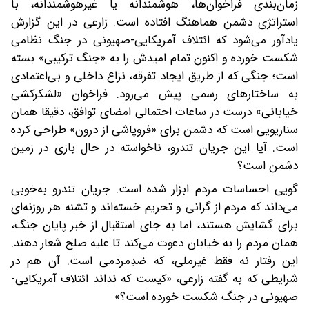
زمان‌بندی فراخوان‌ها، هوشمندانه یا غیرهوشمندانه، با
استراتژی دشمن هماهنگ افتاده است. زارعی در این گزارش
یادآور می‌شود که ائتلاف آمریکایی-صهیونی در جنگ نظامی
شکست خورده و اکنون تمام امیدش را به «جنگ ترکیبی» بسته
است؛ جنگی که از طریق ایجاد تفرقه، نزاع داخلی و بی‌اعتمادی
به ساختارهای رسمی پیش می‌رود. فراخوان «لشکرکشی
خیابانی» درست در ساعات احتمالی امضای توافق، دقیقا همان
سناریویی است که دشمن برای «فروپاشی از درون» طراحی کرده
است. آیا این جریان تندرو، ناخواسته در حال بازی در زمین
دشمن است؟
گویی احساسات مردم ابزار شده است. جریان تندرو به‌خوبی
می‌داند که مردم از گرانی و تحریم خسته‌اند و تشنه هر روزنه‌ای
برای گشایش هستند، اما به جای استقبال از خبر پایان جنگ،
همان مردم را به خیابان دعوت می‌کند تا علیه صلح شعار دهند.
این رفتار نه فقط غیرملی، که ضدِمردمی است. آن هم در
شرایطی که به گفته زارعی، «کیست که نداند ائتلاف آمریکایی-
صهیونی در جنگ شکست خورده است؟»