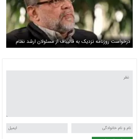
درخواست روزنامه نزدیک به قالیباف از مسئولان ارشد نظام
برای صحبت با مردم / وقتی ذوالقدر در دو ماه فقط یک
توئیت زده امثال نبویان درباره توافق شبه‌افکنی می‌کنند