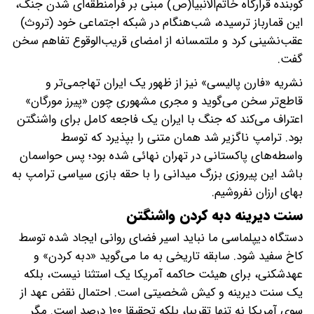
کوبنده قرارگاه خاتم‌الانبیا(ص) مبنی بر فرامنطقه‌ای شدن جنگ،
این قمارباز ترسیده، شب‌هنگام در شبکه اجتماعی خود (تروث)
عقب‌نشینی کرد و ملتمسانه از امضای قریب‌الوقوع تفاهم سخن
گفت.
نشریه «فارن پالیسی» نیز از ظهور یک ایران تهاجمی‌تر و
قاطع‌تر سخن می‌گوید و مجری مشهوری چون «پیرز مورگان»
اعتراف می‌کند که جنگ با ایران یک فاجعه کامل برای واشنگتن
بود. ترامپ ناگزیر شد همان متنی را بپذیرد که توسط
واسطه‌های پاکستانی در تهران نهائی شده بود؛ پس حواسمان
باشد این پیروزی بزرگ میدانی را با حقه بازی سیاسی ترامپ به
بهای ارزان نفروشیم.
سنت دیرینه دبه کردن واشنگتن
دستگاه دیپلماسی ما نباید اسیر فضای روانی ایجاد شده توسط
کاخ سفید شود. سابقه تاریخی به ما می‌گوید «دبه کردن» و
عهدشکنی، برای هیئت حاکمه آمریکا یک استثنا نیست، بلکه
یک سنت دیرینه و کیش شخصیتی است. احتمال نقض عهد از
سوی آمریکا نه تنها تقریبا، بلکه تحقیقا ۱۰۰ درصد است. مگر