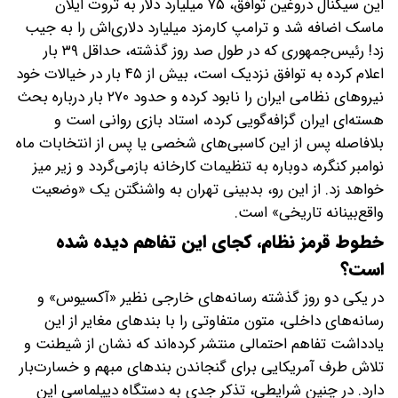
این سیگنال دروغین توافق، ۷۵ میلیارد دلار به ثروت ایلان
ماسک اضافه شد و ترامپ کارمزد میلیارد دلاری‌اش را به جیب
زد! رئیس‌جمهوری که در طول صد روز گذشته، حداقل ۳۹ بار
اعلام کرده به توافق نزدیک است، بیش از ۴۵ بار در خیالات خود
نیرو‌های نظامی ایران را نابود کرده و حدود ۲۷۰ بار درباره بحث
هسته‌ای ایران گزافه‌گویی کرده، استاد بازی روانی است و
بلافاصله پس از این کاسبی‌های شخصی یا پس از انتخابات ماه
نوامبر کنگره، دوباره به تنظیمات کارخانه بازمی‌گردد و زیر میز
خواهد زد. از این رو، بدبینی تهران به واشنگتن یک «وضعیت
واقع‌بینانه تاریخی» است.
خطوط قرمز نظام، کجای این تفاهم دیده شده
است؟
در یکی دو روز گذشته رسانه‌های خارجی نظیر «آکسیوس» و
رسانه‌های داخلی‌، متون متفاوتی را با بندهای مغایر از این
یادداشت تفاهم احتمالی منتشر کرده‌اند که نشان از شیطنت و
تلاش طرف آمریکایی برای گنجاندن بندهای مبهم و خسارت‌بار
دارد. در چنین شرایطی، تذکر جدی به دستگاه دیپلماسی این