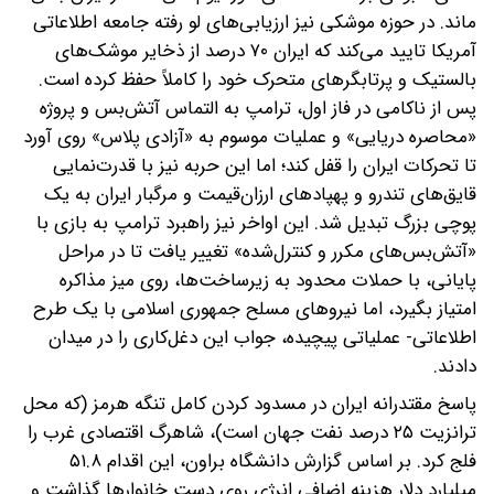
ماند. در حوزه موشکی نیز ارزیابی‌های لو رفته جامعه اطلاعاتی
آمریکا تایید می‌کند که ایران ۷۰ درصد از ذخایر موشک‌های
بالستیک و پرتابگرهای متحرک خود را کاملاً حفظ کرده است.
پس از ناکامی در فاز اول، ترامپ به التماس آتش‌بس و پروژه
«محاصره دریایی» و عملیات موسوم به «آزادی پلاس» روی آورد
تا تحرکات ایران را قفل کند؛ اما این حربه نیز با قدرت‌نمایی
قایق‌های تندرو و پهپادهای ارزان‌قیمت و مرگبار ایران به یک
پوچی بزرگ تبدیل شد. این اواخر نیز راهبرد ترامپ به بازی با
«آتش‌بس‌های مکرر و کنترل‌شده» تغییر یافت تا در مراحل
پایانی، با حملات محدود به زیرساخت‌ها، روی میز مذاکره
امتیاز بگیرد، اما نیروهای مسلح جمهوری اسلامی با یک طرح
اطلاعاتی- عملیاتی پیچیده، جواب این دغل‌کاری را در میدان
دادند.
پاسخ مقتدرانه ایران در مسدود کردن کامل تنگه هرمز (که محل
ترانزیت ۲۵ درصد نفت جهان است)، شاهرگ اقتصادی غرب را
فلج کرد. بر اساس گزارش دانشگاه براون، این اقدام ۵۱.۸
میلیارد دلار هزینه اضافی انرژی روی دست خانوارها گذاشت و