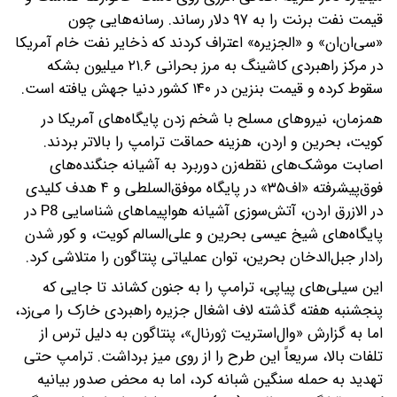
قیمت نفت برنت را به ۹۷ دلار رساند. رسانه‌هایی چون
«سی‌ان‌ان» و «الجزیره» اعتراف کردند که ذخایر نفت خام آمریکا
در مرکز راهبردی کاشینگ به مرز بحرانی ۲۱.۶ میلیون بشکه
سقوط کرده و قیمت بنزین در ۱۴۰ کشور دنیا جهش یافته است.
همزمان، نیروهای مسلح با شخم زدن پایگاه‌های آمریکا در
کویت، بحرین و اردن، هزینه حماقت ترامپ را بالاتر بردند.
اصابت موشک‌های نقطه‌زن دوربرد به آشیانه جنگنده‌های
فوق‌پیشرفته «اف‌۳۵» در پایگاه موفق‌السلطی و ۴ هدف کلیدی
در الازرق اردن، آتش‌سوزی آشیانه هواپیماهای شناسایی P8 در
پایگاه‌های شیخ عیسی بحرین و علی‌السالم کویت، و کور شدن
رادار جبل‌الدخان بحرین، توان عملیاتی پنتاگون را متلاشی کرد.
این سیلی‌های پیاپی، ترامپ را به جنون کشاند تا جایی که
پنجشنبه هفته گذشته لاف اشغال جزیره راهبردی خارک را می‌زد،
اما به گزارش «وال‌استریت ژورنال»، پنتاگون به دلیل ترس از
تلفات بالا، سریعاً این طرح را از روی میز برداشت. ترامپ حتی
تهدید به حمله سنگین شبانه کرد، اما به محض صدور بیانیه