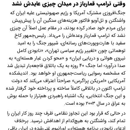
وقتی ترامپ قمارباز در میدان چیزی عایدش نشد
جنگ‌افروزی مشترک آمریکا و رژیم صهیونیستی علیه ایران که
واشنگتن و تل‌آویو فاکتور هزینه‌های سنگین آن را پیش‌پیش
برای مردم خود صادر کرده بودند، در مقام عمل اصلاً آن چیزی
نشد که ترامپ قمارباز وعده‌اش را می‌داد. رئیس‌جمهور کاخ
سفید با ‌هارت‌وپورت‌های رسانه‌ای، شیپور جنگ را به امید
توهماتی چون «تغییر رژیم سیاسی تهران»، «نابودی کامل
نیروی هوائی و دریایی ایران» و «محو کردن غبار هسته‌ای» به
صدا درآورد؛ اما جنگ ۴۰ روزه به یک باتلاق فاجعه‌بار تبدیل شد
که مشخصه رسوایی ریاست‌جمهوری او خواهد بود. اندیشکده
آمریکایی «امریکن پراگرس» صراحتاً اعتراف می‌کند که دولت
ترامپ اکنون در باتلاقی کاملاً ساخته و پرداخته خود گرفتار شده
و این جنگ انتخابی، یک اشتباه راهبردی هم‌تراز با حمله بوش
به عراق در سال ۲۰۰۳ بوده است.
در حالی که قرار بود این تجاوز نظامی ظرف چند روز کار ایران را
تمام کند، واشنگتن به هیچ‌کدام از اهدافش نرسید. برخلاف
ادعای نابودی برنامه هسته‌ای، اورانیوم غنی‌شده در ایران باقی