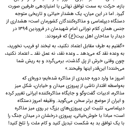
بازه، حرکت به سمت توافق نهائی با امتیازدهی طرفین صورت
گیرد. اما در این میان، یک هشدار حیاتی و تاریخی متوجه
دستگاه دیپلماسی و مذاکره‌کنندگان کشورمان است؛ هشداری از
جنس همان کلام نورانی امام شهیدمان در فروردین ۱۳۹4 در
دیدار با مداحان اهل بیت(ع) که فرمودند:
«گفتیم به طرف مقابل اعتماد نکنید، به لبخند او فریب نخورید،
به وعده نقد که می‌دهد ـ وعده نقد، نه عمل نقد ـ اعتماد نکنید،
چون وقتی خرش از پل گذشت، برمی‌گردد و به ریش شما
می‌خندد! این‌قدر اینها وقیحند.»
امروز ما وارد دوره جدیدی از مذاکره شده‌ایم؛ دوره‌ای که
به‌واسطه اقتدار ناشی از پیروزی میدان و خیابان، شکل میز
مذاکره، ادبیات گفت‌وگو و جایگاه مذاکره‌کننده ایرانی تغییر کرده
و ایران از موضع برتر سخن می‌گوید. وظیفه امروز دستگاه
دیپلماسی، تثبیت این پیروزی‌های بزرگ بر روی میز مذاکره
است؛ مبادا با خوش‌خیالی، پیروزی درخشان در میدان جنگ را
با یک توافق بد به شکست تبدیل کنید و کام ملت را تلخ کنید!