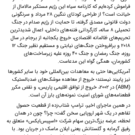
فراموش کرده‌ایم که کارنامه سیاه این رژیم مستکبر مالامال از
خیانت است؟ از طراحی کودتای ننگین ۲۸ مرداد و سرنگونی
دولت قانونی مصدق گرفته، تا حمایت از رژیم صدام در جنگ
تحمیلی ۸ ساله، کارگردانی فتنه‌های داخلی، اعمال شدیدترین
تحریم‌های ظالمانه اقتصادی، خروج یکجانبه از برجام در سال
۲۰۱۸ و برافروختن جنگ‌های نیابتی و مستقیم نظیر جنگ ۱۲
روزه، جنگ رمضان و جنگ ۴۰ روزه علیه زیرساخت‌های
کشورمان، همگی گواه این مدعاست.
آمریکایی‌ها حتی به معاهدات بین‌المللی خود با سایر کشورها
نیز پایبند نیستند؛ خروج از معاهده موشک‌های ضدبالستیک
(ABM) در ۲۰۰۲، خروج از توافق اقلیمی پاریس، و نقض مکرر
قطعنامه‌های شورای امنیت نمونه‌های بارز آن است.
در همین ماجرای اخیر، ترامپ شتاب‌زده از قطعیت حصول
تفاهم در یک شهر اروپایی سخن گفت؛ چرا؟ چون در همان
لحظه، عرضه بزرگ‌ترین سهام شرکت «اسپیس‌ایکس» متعلق به
رفیق گرمابه و گلستانش یعنی ایلان ماسک در جریان بود. با