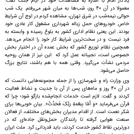
یادگار امام با اشاره به مشاهدات خود در ایام جنگ گفت:
معمولا در آن ۴۰ روز، شب‌ها به میان شهر می‌رفتم. یک شب
حوالی نیمه‌شب در شرق تهران، مشاهده کردم در اوج آن شرایط
خاص خودروهای حمل زباله شهرداری مشغول کار عادی خود
بودند. این یعنی نظام اداری کشور به بلوغ رسیده و وابسته به
فرد نیست و در سخت‌ترین شرایط کار خود را انجام می‌دهد.
همچنین نظام توزیع کشور که بخش عمده آن در اختیار بخش
خصوصی است، نجیبانه عمل کرد که این نیز از همان روحیه
مردمی نشأت می‌گیرد. وقتی همه با هم باشند، نتایج بزرگ
حاصل می‌شود.
وی وزارت راه و شهرسازی را از جمله مجموعه‌هایی دانست که
در آن ۴۰ روز و ماه‌های پس از آن با جدیت و نشاط فعالیت
کردند و گفت: لازم است خدمات انجام‌شده بازگو شود؛ چرا که
قرآن می‌فرماید «وَ أَمَّا بِنِعْمَةِ رَبِّکَ فَحَدِّثْ». بیان خوبی‌ها برای
شکر نعمت است. از اقدام مدیران بخش‌های مختلف، از فعالان
صنعت هوایی گرفته تا رانندگان حمل‌ونقل جاده‌ای که در
دورترین نقاط کشور خدمت کردند، باید قدردانی کرد. ملت ایران