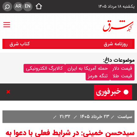
AR
EN
یکشنبه ۱۸ مرداد ۱۴۰۵
روزنامه شرق
کتاب شرق
موضوعات داغ:
کشورهای «توافق مکه» به حملات
قیمت دلار
حمله آمریکا به ایران
کالابرگ الکترونیکی
قیمت طلا
تنگه هرمز
یمن واکنش نشان می دهند؟
سیاست
۲۳ خرداد ۱۴۰۵
۲۱:۳۲
سیدحسن خمینی: در شرایط فعلی با دعوا به