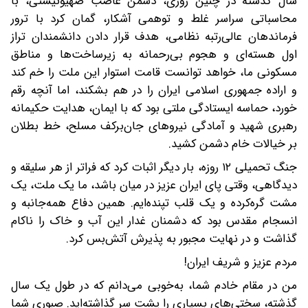
سال گذشته در چنین روزی، دشمن غاصب صهیونیستی، با
محاسباتی سراسر غلط و توهمی آشکار، گمان ‌کرد با ترور
فرماندهان عالی‌رتبه نظامی، هدف قرار دادن دانشمندان تراز
اول هسته‌ای و هجوم بی‌رحمانه به زیرساخت‌ها و مناطق
مسکونی ما، خواهد توانست قامت استوار این ملت را خم کند
و اراده جمهوری اسلامی ایران را در هم بشکند، اما آنچه رقم
خورد، حماسه ایستادگی ملتی بود که با ایمان، هدایت حکیمانه
رهبری شهید و آمادگی نیروهای جان‌برکف مسلح، خط بطلان
بر خیالات خام دشمن کشید.
جنگ تحمیلی ۱۲ روزه، بار دیگر اثبات کرد که فراتر از هر سلیقه و
دیدگاهی، وقتی پای ایران عزیز در میان باشد، ما یک ملت، یک
مشت گره‌کرده و یک قلب تپنده‌ایم. همین دفاع همه‌جانبه و
انسجام مقدس بود که دشمنان غدار این آب و خاک را ناکام
گذاشت و در نهایت مجبور به پذیرش آتش‌بس کرد.
مردم عزیز و شریف ایران!
من در مقام خادم شما، به‌خوبی می‌دانم که در طول یک سال
گذشته، سختی‌های بسیاری را پشت سر گذاشته‌اید. صبوری شما