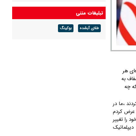
رد می‌کنیم
تبلیغات متنی
کیهان دستور حمله صادر کرد!
طلای آبشده
بوکینگ
قاب عکس دختر سیدحسن خمینی در کتابخانه
شخصی نوه امام + عکس
‌ای هر
فاف به
که چه
دند ،ما در
 عرض کردم
د را تغییر
دیپلماتیک