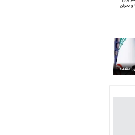
 و بحران
یی نشده