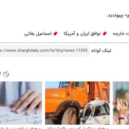
بپیوندید.
م»
 خارجه
توافق ایران و آمریکا
اسماعیل بقائی
لینک کوتاه
درخواست تکمیل کمربندی پاکدشت (یا
درخواست اولویت برق پاید