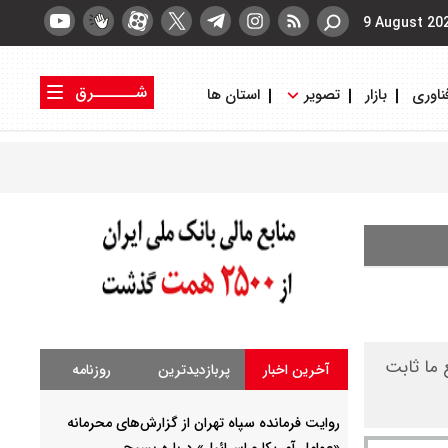
9 August 20
شــــــرق
ناوری
بازار
تصویر
استان ها
کتاب شرق
روزنامه شرق
 ما ثابت
آخرین اخبار
پربازدیدترین
روزنامه
روایت فرمانده سپاه تهران از گزارش‌های محرمانه
«عوامل آمریکا و اسرائیل» درباره بسیج