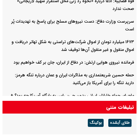
قوه قضاییه: ادعا درباره «نحوه رد زنی محل استقرار شهید لاریجانی»
صحت ندارد
سرپرست وزارت دفاع: دست نیروهای مسلح برای پاسخ به تهدیدات پُر
است
۱۶۷۳ میلیارد تومان از اموال شرکت‌های تراستی به شکل تهاتر دریافت و
اموال منقول و غیر منقول آن‌ها توقیف شد
فرمانده نیروی هوایی ارتش: در دفاع از ایران، جان بر کف خواهیم بود
حمله حسین شریعتمداری به مذاکرات ایران و عمان درباره تنگه هرمز:
دارید تنگه را برای آمریکا باز می‌کنید
ماجرای حمله خلبانان ایرانی بدون جی‌پی‌اس به پایگاه آمریکا چه بود؟ +
ویدیو
تبلیغات متنی
وضعیت سه خلبان عملیات حمله به پایگاه العدید هنوز مشخص نیست
طلای آبشده
بوکینگ