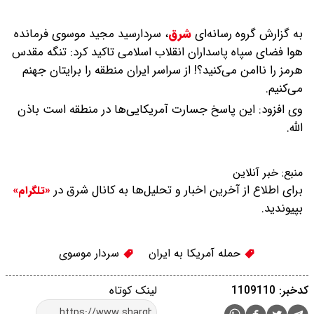
به گزارش گروه رسانه‌ای
شرق
،
سردارسید مجید موسوی فرمانده
هوا فضای سپاه پاسداران انقلاب اسلامی تاکید کرد: تنگه مقدس
هرمز را ناامن می‌کنید؟! از سراسر ایران منطقه را برایتان جهنم
می‌کنیم.
وی افزود: این پاسخ جسارت آمریکایی‌ها در منطقه است باذن
الله.
منبع:
خبر آنلاین
برای اطلاع از آخرین اخبار و تحلیل‌ها به کانال شرق در
«تلگرام»
بپیوندید.
حمله آمریکا به ایران
سردار موسوی
کدخبر: 1109110
لینک کوتاه