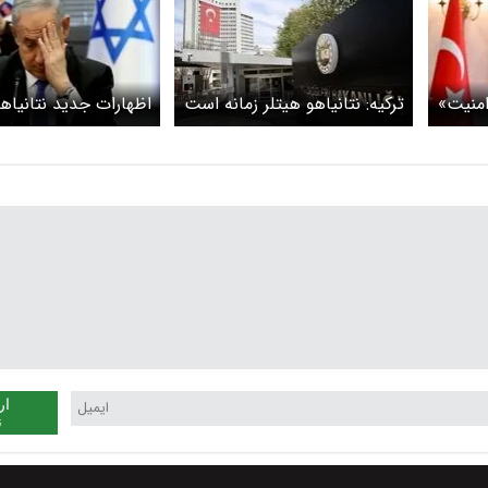
«امنیت»
ترکیه: نتانیاهو هیتلر زمانه است
اظهارات جدید نتانیاهو
ری
جنگ
ار
ن