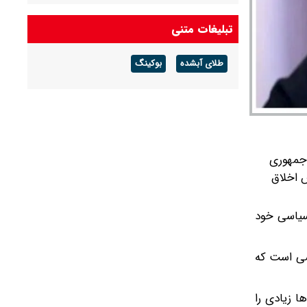
عبور ۲ نفت‌کش پاکستانی از تنگه باب‌المندب
تبلیغات متنی
رهبر شهید هیچ‌وقت دنبال جنگ نبودند/ باید
طلای آبشده
بوکینگ
اتفاقات گذشته را به عربستان و امارات یادآوری کنیم
 جمهوری
س اخلاق
 سیاسی خود
سی است که
 جان‌ها زیادی را