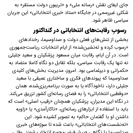
جای ایفای نقش «رسانه ملی» و «تریبون دولت مستقر» به
شکلی غیررسمی در جایگاه «ستاد خبری انتخاباتی» این جریان
سیاسی ظاهر شود.
‌ رسوبِ رقابت‌های انتخاباتی در کنداکتور
بخشی از تنش‌های فعلی دولت و صداوسیما، رخدادهای
«رسوب کرده و ته‌نشین‌شده» از ایام انتخابات ریاست‌جمهوری
است. در آن ایام، رقابت میان مسعود پزشکیان و سعید جلیلی
نه تنها یک رقابت سیاسی، بلکه تقابل دو نگاهِ کاملا متضاد به
حکمرانی و دیپلماسی بود. امروز، مدیریت بخش‌های کلیدی
صداوسیما که پیوندهای فکری و ساختاری عمیقی با سعید
جلیلی دارد، ناخودآگاه یا به صورت برنامه‌ریزی‌شده، همان
«دوقطبی انتخاباتی» را به فضای رسانه‌ای کشور تزریق می‌کند.
در نگاه این مدیران، پزشکیان همچنان «رقیبِ اصلی» است که
باید با استفاده از ابزارهای رسانه‌ای، «ناکارآمدی» یا «زاویه
داشتن او با گفتمان حاکم» به تصویر کشیده شود. این
«ته‌نشست‌های انتخاباتی» باعث شده تا سوژه‌های خبری
صداوسیما با نگاهی «پیش‌فرض‌محور» انتخاب شوند. وقتی