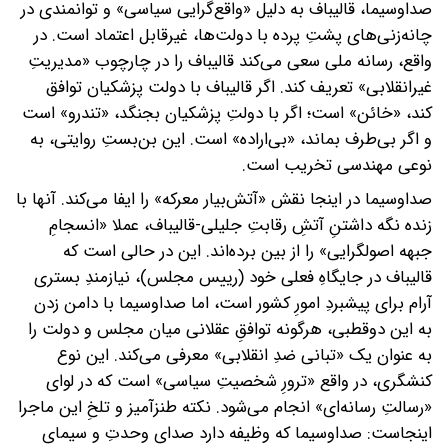
صداوسیما، قالیباف به دلیل «واقع‌گرایی سیاسی» و توانمندی در
چانه‌زنی‌های پشتِ پرده با دولت‌ها، غیرقابل اعتماد است. در
واقع، رسانه ملی سعی می‌کند قالیباف را در چارچوب «مدیریتِ
غیرانقلابی» تعریف کند. اگر قالیباف با دولت پزشکیان توافق
کند، «خائن» است؛ اگر با دولتِ پزشکیان بجنگد، «تندرو» است
و اگر بی‌طرف بماند، «بی‌اراده» است. این بن‌بستِ روایتی، به
نوعی مهندسی تخریب است.
صداوسیما در اینجا نقش «آتش‌بیار معرکه» را ایفا می‌کند. آنها با
زنده نگه داشتنِ آتشِ رقابتِ جلیلی-قالیباف، عملا «انسجامِ
جبهه اصولگرایی» را از بین برده‌اند. این در حالی است که
قالیباف در جایگاهِ فعلی خود (رییس مجلس)، نیازمندِ بستری
آرام برای پیشبردِ امورِ کشور است، اما صداوسیما با دامن زدن
به این دوقطبی، هرگونه توافقِ عقلانی میان مجلس و دولت را
به عنوان یک «تبانی ضدِ انقلابی» معرفی می‌کند. این نوع
کنشگری، در واقع «ترورِ شخصیتِ سیاسی» است که در لوای
«رسالتِ رسانه‌ای» انجام می‌شود. نکته طنزآمیز و تلخِ این ماجرا
اینجاست: صداوسیما که وظیفه دارد صدای وحدتِ و سیمای