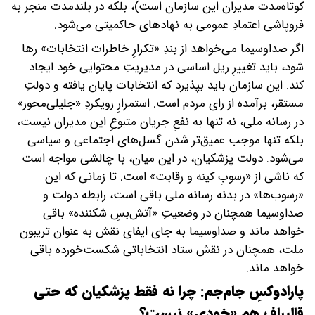
کوتاه‌مدت مدیران این سازمان است)، بلکه در بلندمدت منجر به
فروپاشی اعتمادِ عمومی به نهادهای حاکمیتی می‌شود.
اگر صداوسیما می‌خواهد از بندِ «تکرارِ خاطرات انتخابات» رها
شود، باید تغییرِ ریل اساسی در مدیریتِ محتوایی خود ایجاد
کند. این سازمان باید بپذیرد که انتخابات پایان یافته و دولتِ
مستقر، برآمده از رای مردم است. استمرارِ رویکردِ «جلیلی‌محور»
در رسانه ملی، نه تنها به نفعِ جریان متبوعِ این مدیران نیست،
بلکه تنها موجب عمیق‌تر شدن گسل‌های اجتماعی و سیاسی
می‌شود. دولت پزشکیان، در این میان، با چالشی مواجه است
که ناشی از «رسوبِ کینه و رقابت» است. تا زمانی که این
«رسوب‌ها» در بدنه رسانه ملی باقی است، رابطه دولت و
صداوسیما همچنان در وضعیتِ «آتش‌بسِ شکننده» باقی
خواهد ماند و صداوسیما به جای ایفای نقش به عنوان تریبون
ملت، همچنان در نقش ستاد انتخاباتی شکست‌خورده باقی
خواهد ماند.
‌پارادوکسِ جام‌جم: چرا نه فقط پزشکیان که حتی
قالیباف هم «خودی» نیست؟