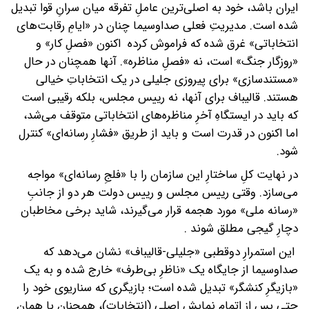
ایران باشد، خود به اصلی‌ترین عاملِ تفرقه میان سرانِ قوا تبدیل
شده است. مدیریتِ فعلی صداوسیما چنان در «ایامِ رقابت‌های
انتخاباتی» غرق شده که فراموش کرده اکنون «فصلِ کار» و
«روزگار جنگ» است، نه «فصلِ مناظره». آنها همچنان در حال
«مستندسازی» برای پیروزی جلیلی در یک انتخاباتِ خیالی
هستند. قالیباف برای آنها، نه رییس مجلس، بلکه رقیبی است
که باید در ایستگاهِ آخرِ مناظره‌های انتخاباتی متوقف می‌شد،
اما اکنون در قدرت است و باید از طریق «فشارِ رسانه‌ای» کنترل
شود.
در نهایت کلِ ساختارِ این سازمان را با «فلجِ رسانه‌ای» مواجه
می‌سازد. وقتی رییس مجلس و رییس دولت هر دو از جانبِ
«رسانه ملی» مورد هجمه قرار می‌گیرند، شاید برخی مخاطبان
دچارِ گیجی مطلق شوند .
این استمرارِ دوقطبی «جلیلی-قالیباف» نشان می‌دهد که
صداوسیما از جایگاه یک «ناظرِ بی‌طرف» خارج شده و به یک
«بازیگرِ کنشگر» تبدیل شده است؛ بازیگری که سناریوی خود را
حتی پس از اتمامِ نمایش اصلی (انتخابات)، همچنان با همان