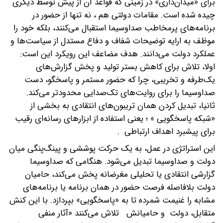
برای «میدان‌داری» در زمینی که قواعد آن از پیش توسط دیگری
چیده شده است. مقامات دولتی هم ، نه تنها از حضور در
برنامه‌های پرمخاطب صداوسیما استقبال می‌کنند، بلکه خود را
موظف به ارایه توضیحات شفاف و دفاع مستدل از سیاست‌ها و
عملکرد دولت می‌دانند. هدف مضاعف این رویکرد این است:
اولا، تلاش برای کاهش بستر تولید و پخش گزارش‌های
یک‌طرفه و تخریبی، چرا که حضور مستمر و پاسخگو، دست
صداوسیما را برای روایت‌های تک‌صدایی محدودتر می‌کند.
ثانیا، تبدیل کردن همان تریبون‌های انتقادی به بخشی از
«شبکه پاسخگویی » ؛ یعنی استفاده از ابزارهای رسانه‌ای رقیب
برای پیشبرد اهداف ارتباطی .
این استراتژی در عمل، به یک حرکت پوششی و پینگ‌پنگی میان
دولت و صداوسیما تبدیل می‌شود. هنگامی که صداوسیما
گزارشی انتقادی یا تحلیلی مغرضانه پخش می‌کند، حامیان
دولت بلافاصله فرصت حضور در همان برنامه یا برنامه‌های
مشابه را غنیمت شمرده تا به «پاسخگویی» بپردازد. با این کنش
متقابل، دولت و حامیانش تلاش می‌کنند «آثار منفی