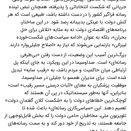
جریانی که شکست انتخاباتی را پذیرفته، همچنان نبض تپنده
رسانه فراگیر کشور را در دست داشته باشد، طبیعی است که هر
کنشِ دولت با عینکی بدبینانه رصد شود. در این ساختار،
برنامه‌های اقتصادی دولت نه به مثابه «تلاش برای حل
بحران»، بلکه به عنوان «ادامه سیاست‌های شکست‌خورده
لیبرالی» بازنمایی می‌شوند که نیاز به «اصلاحِ جلیلی‌وار» دارند.
بزرگ‌ترین آسیب این وضعیت، از دست رفتن «بی‌طرفی
رسانه‌ای» است. صداوسیما در این رویکرد، به جای اینکه پل
ارتباطی میان حاکمیت و مردم باشد، به «رقیبِ سایه» تبدیل
شده است. برای مدیران همسو با جلیلی در صداوسیما،
موفقیت پزشکیان به معنای «اثباتِ درستی مسیرِ رقیب» است؛
بنابراین، آنها به‌طور سیستماتیک در پی آن هستند که
کوچک‌ترین خطاهای دولت را به «شکست کلانِ گفتمانِ دولت»
تعمیم دهند. این «سیاسی‌کاری رسانه‌ای» باعث شده تا
تلویزیون ملی، مخاطبانِ حامی دولت را که بخش قابل‌توجهی از
جامعه هستند، به تدریج از خود دور کند و به سمت رسانه‌های
جایگزین سوق دهد.