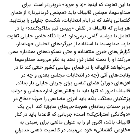
با این تفاوت که اینجا «زد و خورد» درونی‌تر است. برای
صداوسیما، مجلسِ قالیباف باید «مجلسِ فرمانبردار» از همان
گفتمانی باشد که در ایام انتخابات، شکستِ جلیلی را برنتابید.
هر زمان که قالیباف در نقشِ «رییس تیم مذاکره‌کننده» یا در
تعامل با دولت، گامی برمی‌دارد که با نگاهِ خاصِ جلیلی تفاوت
دارد، صداوسیما با استفاده از میزگردهای تحلیلی جهت‌دار،
گزارش‌های خبری منتقدانه و حتی «سکوت‌های معنادار» سعی
می‌کند او را تحت فشار قرار دهد.به نظر می‌رسد صداوسیما
می‌خواهد قالیباف را در فضای سیاسی کشور خنثی کند تا در
رقابت‌های آتی (چه در انتخابات مجلس بعدی و چه در
افق‌های دورتر) فضای تنفس برای جریان جلیلی باز بماند.
قالیباف امروز نه تنها باید با چالش‌های اداره مجلس و دولتِ
پزشکیان بجنگد، بلکه باید انرژی مضاعفی را صرفِ «دفاع در
برابر حملاتِ رسانه‌ای هم‌جناحی‌های سابق» کند. این یک
«دوگانگی استراتژیک» است؛ جریانی که قاعدتا باید در کنار
قالیباف باشد، اکنون او را به عنوان مانعی برای رسیدن به
«خلوصِ گفتمانی» خود می‌بیند. در کانسپتِ ذهنی مدیرانِ