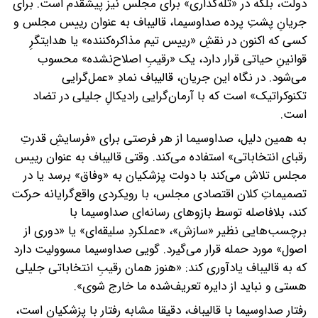
دولت، بلکه در «تله‌گذاری» برای مجلس نیز پیشقدم است. برای
جریانِ پشتِ پرده صداوسیما، قالیباف به عنوان رییس مجلس و
کسی که اکنون در نقشِ «رییس تیم مذاکره‌کننده» یا هدایتگرِ
قوانینِ حیاتی قرار دارد، یک «رقیبِ اصلاح‌نشده» محسوب
می‌شود. در نگاه این جریان، قالیباف نمادِ «عمل‌گرایی
تکنوکراتیک» است که با آرمان‌گرایی رادیکالِ جلیلی در تضاد
است.
به همین دلیل، صداوسیما از هر فرصتی برای «فرسایشِ قدرتِ
رقبای انتخاباتی» استفاده می‌کند. وقتی قالیباف به عنوان رییس
مجلس تلاش می‌کند با دولت پزشکیان به «وفاق» برسد یا در
تصمیماتِ کلان اقتصادی مجلس، با رویکردی واقع‌گرایانه حرکت
کند، بلافاصله توسط بازوهای رسانه‌ای صداوسیما با
برچسب‌هایی نظیر «سازش»، «عملکردِ سلیقه‌ای» یا «دوری از
اصول» مورد حمله قرار می‌گیرد. گویی صداوسیما مسوولیت دارد
که به قالیباف یادآوری کند: «هنوز همان رقیبِ انتخاباتی جلیلی
هستی و نباید از دایره تعریف‌شده ما خارج شوی».
رفتار صداوسیما با قالیباف، دقیقا مشابه رفتار با پزشکیان است،