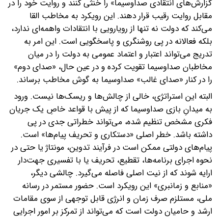
گزارش‌های انتقادی صداوسیما» را خنثی کنند و روایت خود را در
مقابل روایت رقیب قرار دهند. این رویکرد به مخاطب القا
می‌کند که دولت نه تنها از رویارویی با انتقادات واهمه‌ای ندارد،
بلکه فعالانه در پی روشنگری و پاسخگویی است. این امر به
تدریج می‌تواند اعتبار و اعتماد عمومی به دولت را در میان
مخاطبان صداوسیما تقویت کرده و در عین حال، «صدای دوم»
را در کنار «صدای غالب» صداوسیما به گوش مخاطب برساند.
البته این استراتژی، خالی از چالش‌ها و ریسک‌ها نیست. ورود
به میدانِ بازی صداوسیما که از پیش با قواعد خاصِ یک جریان
فکری مشخص تنظیم شده، می‌تواند خطراتی جدی در پی
داشته باشد. خطر اصلی «دستکاری و تحریف پیام‌ها» است.
پیام‌های دولتی ممکن است در فرآیند تدوین، مونتاژ یا حتی در
نحوه اجرای برنامه‌ها، تقطیع، تحریف یا با تفسیری جهت‌دار
ارایه شوند که از نیت اصلی فاصله می‌گیرد. چالشی دیگر،
«منابع و زمانبری» این رویکرد است. حضور مستمر در رسانه
ملی، مستلزم صرف زمان و انرژی قابل توجهی از سوی مقامات
ارشد و حامیان دولت است که می‌تواند از تمرکز بر امور اجرایی