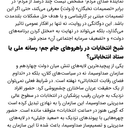
نماینده صدای مردم- مشخص نیست چند درصد از مردم- در
برابر «تصمیمات نخبگان» (دولت) معرفی می‌کند، حتی اگر این
تصمیمات مبتنی بر کارشناسی و با هدف حل مشکلات بلندمدت
باشد. این دوگانگی در روایت، نه تنها بر افکار عمومی تاثیر
می‌گذارد، بلکه می‌تواند در نهایت به «مختل کردن برنامه‌های
دولت» و «تضعیف سرمایه اجتماعی آن» منجر شود.
‌شبح انتخابات در راهروهای جام جم؛ رسانه ملی یا
ستاد انتخاباتی؟
یکی از پیچیده‌ترین لایه‌های تنش میان دولت چهاردهم و
سازمان صداوسیما، نه در سیاست‌های کلان، بلکه در «تداومِ
فضای رقابت انتخاباتی» نهفته است. در شرایط فعلی نمی‌توان
از یک حقیقت عریان ساختاری چشم‌پوشی کرد: حضور افراد
نزدیک به جریان رقیب پزشکیان در انتخابات در سطوح عالی
مدیریتی صداوسیما، این سازمان را به نهادی تبدیل کرده است
که گویی هنوز در «ساعتِ انتخابات» متوقف مانده است. حضور
چهره‌هایی با پیوندهای نزدیک به «سعید جلیلی» در لایه‌های
مدیریتی و تصمیم‌ساز صداوسیما، باعث شده تا این سازمان به