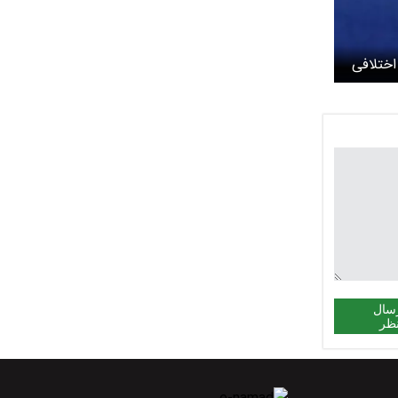
اختلافی
روهای
ستعفای
اس است
سال
ظر