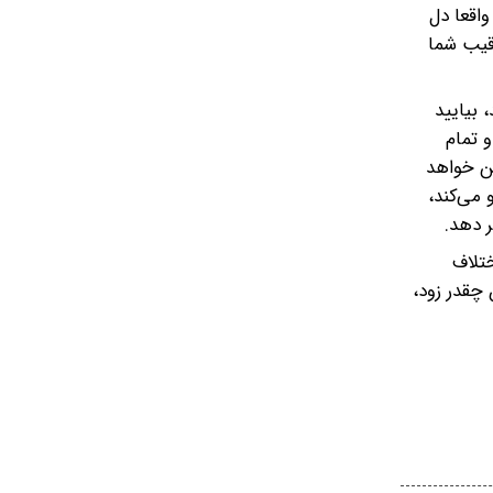
واقعا دل
قیب شما
 بیایید
و تمام
ین خواهد
 می‌کند،
ر دهد.
ختلاف
چقدر زود،