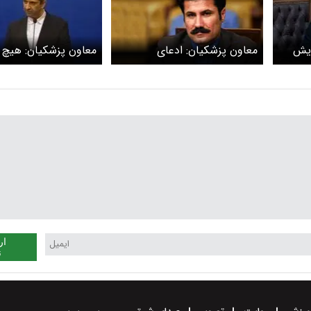
ایش
معاون پزشکیان: ادعای
معاون پزشکیان: هیچ 
استعفای رئیس‌جمهور بیشتر
میان رئیس‌جمهور و نی
شبیه آرزوی برآورده نشده برخی
نظامی وجود ندارد / ا
رسانه‌هاست
پزشکیان کاملا بی‌اس
ار
ن