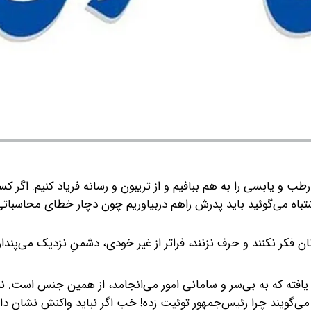
طب و یابسی را به هم ببافیم و از تریبون و رسانه فریاد کنیم. اگر 
شتباه می‌گوئید باید پدرش راهم دربیاوریم چون دچار خطای محاسبات
 فکر نکنند و حرف نزنند، فراتر از غیر خودی، دشمنِ نزدیک می‌پندار
افته که به بی‌سر و سامانی امور می‌انجامد، از همین جنس است. نم
می‌گویند چرا رئیس‌جمهور توئیت زده! خب اگر نباید واکنش نشان داد