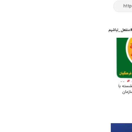
شسته با
ازمان