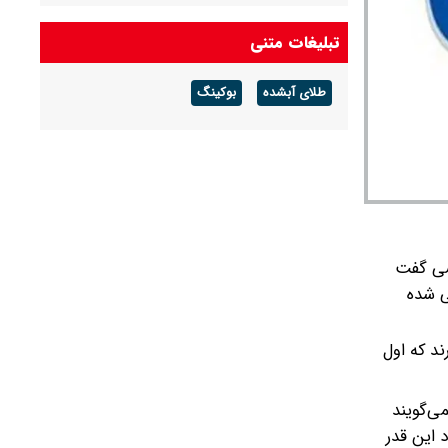
لاشه F۱۵ منهدم‌شده آمریکا توسط سامانه‌ی نوین
تبلیغات متنی
پدافندی نیروی هوافضای سپاه
طلای آبشده
بوکینگ
دیدار سران پاکستان و عربستان در مکه
کسی گفت
ی شده
ند که اول
ی‌گویند
 این قدر