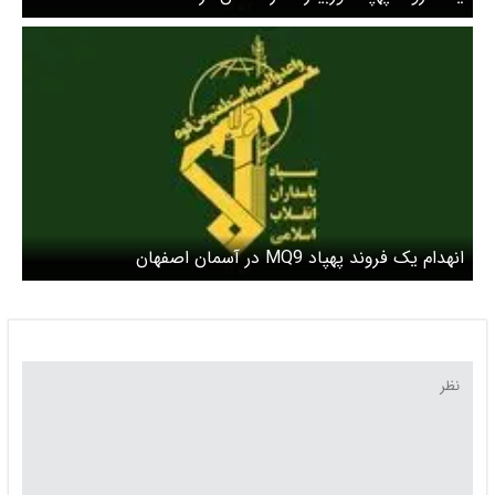
انهدام یک فروند پهپاد MQ9 در آسمان اصفهان