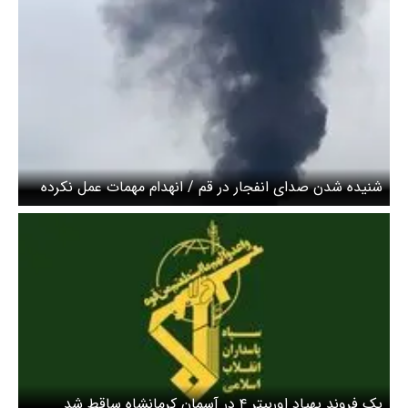
شنیده شدن صدای انفجار در قم / انهدام مهمات عمل نکرده
تجاوز آمریکایی صهیونی
یک فروند پهپاد اوربیتر ۴ در آسمان کرمانشاه ساقط شد