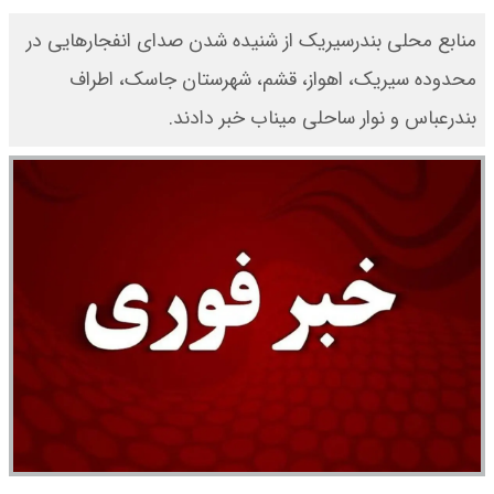
​منابع محلی بندرسیریک از شنیده شدن صدای انفجارهایی در
محدوده سیریک، اهواز، قشم، شهرستان جاسک، اطراف
بندرعباس و نوار ساحلی میناب خبر دادند.