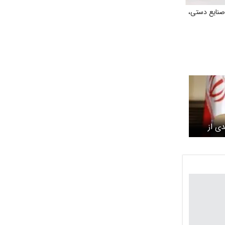
نایع دستی،
ی از
انایی
و
 حوزه
خوبی