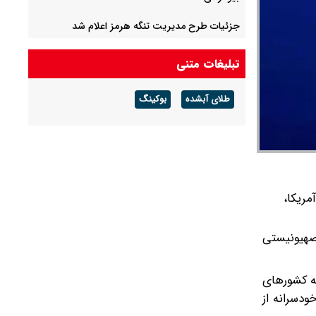
جزئیات طرح مدیریت تنگه هرمز اعلام شد
علی ربیعی: آقای پزشکیان، چشمان نگران جامعه به
تبلیغات متنی
گام‌های استوار شماست
طلای آبشده
بوکینگ
یوسف پزشکیان: اگر دولت شکست بخورد ایران
شکست می‌خورد/ شرایط کشور پیچیده است، قبل
از جنگ هم پیچیده بود و جنگ هم آن را مضاعف‌
کرده است
مریکا،
صهیونیستی
به کشورهای
ودسرانه از