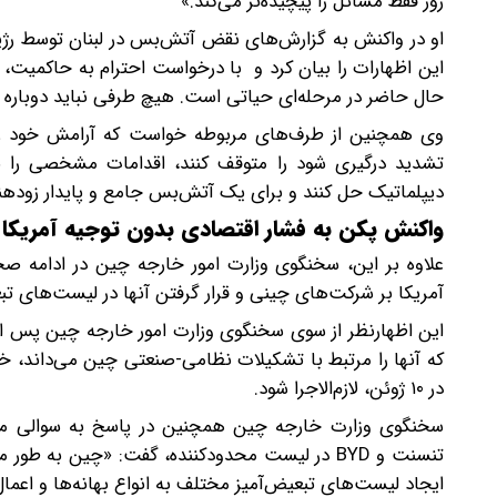
زور فقط مسائل را پیچیده‌تر می‌کند.»
او در واکنش به گزارش‌های نقض آتش‌بس در لبنان توسط رژیم 
این اظهارات را بیان کرد و با درخواست احترام به حاکمیت، 
حال حاضر در مرحله‌ای حیاتی است. هیچ طرفی نباید دوباره در
وی همچنین از طرف‌های مربوطه خواست که آرامش خود را ح
تشدید درگیری شود را متوقف کنند، اقدامات مشخصی را برا
دیپلماتیک حل کنند و برای یک آتش‌بس جامع و پایدار زودهنگ
واکنش پکن به فشار اقتصادی بدون توجیه آمریکا
علاوه بر این، سخنگوی وزارت امور خارجه چین در ادامه
آمریکا بر شرکت‌های چینی و قرار گرفتن آنها در لیست‌های ت
که آنها را مرتبط با تشکیلات نظامی-صنعتی چین می‌داند، خب
در ۱۰ ژوئن، لازم‌الاجرا شود.
سخنگوی وزارت خارجه چین همچنین در پاسخ به سوالی مبنی 
تنسنت و BYD در لیست محدودکننده، گفت: «چین به
ایجاد لیست‌های تبعیض‌آمیز مختلف به انواع بهانه‌ها و اع