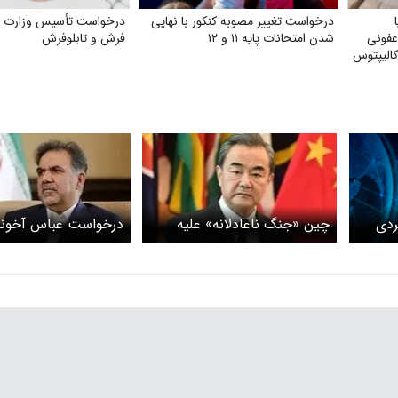
درخواست تغییر مصوبه کنکور با نهایی
درخواست تأسیس وزارت ص
عفونی
شدن امتحانات پایه ۱۱ و ۱۲
فرش و تابلوفرش
اکالیپتوس
ردی
چین «جنگ ناعادلانه» علیه
درخواست عباس آخوند
ند؟
ایران را محکوم کرد و خواستار
چین/ تنها قدرتی که تو
آتش‌بس فوری شد
ایستادگی برابر آمریکا 
اسرائیل و با کشورهای
خلیج فارس هم رابطه 
دارد ...