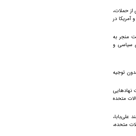
 از حملات،
 آمریکا در
ت منجر به
ی سیاسی و
دون توجیه
اضافه شدن ۱۸۸ شرکت چینی به لیست نهادهایی
الات متحده
علی‌بابا،
لات متحده،