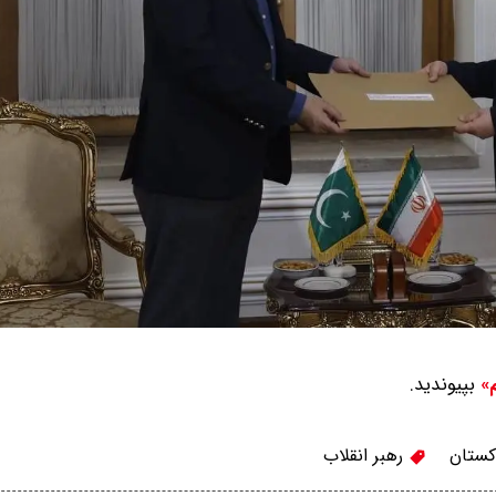
بپیوندید.
م»
کستان
رهبر انقلاب