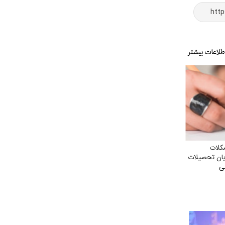
کلات
یان تحصیلات
می