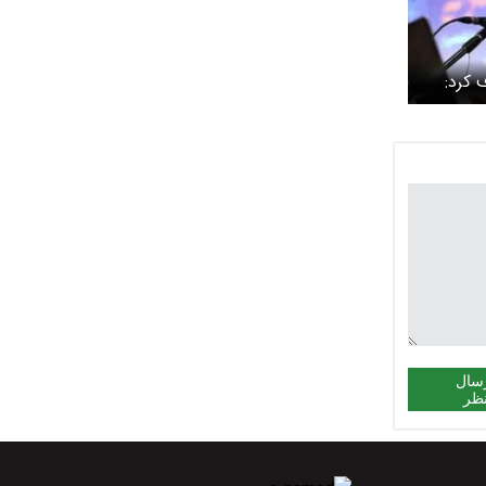
ف کرد:
ستند در
لت نکنم
سال
ظر