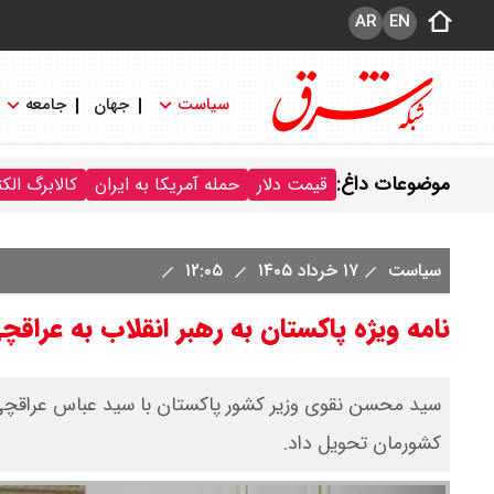
AR
EN
سیاست
جهان
جامعه
موضوعات داغ:
قیمت دلار
حمله آمریکا به ایران
کالابرگ الک
سیاست
۱۷ خرداد ۱۴۰۵
۱۲:۰۵
نامه ویژه پاکستان به رهبر انقلاب به عر
سید محسن نقوی وزیر کشور پاکستان با سید عباس عراقچی دیدا
کشورمان تحویل داد.