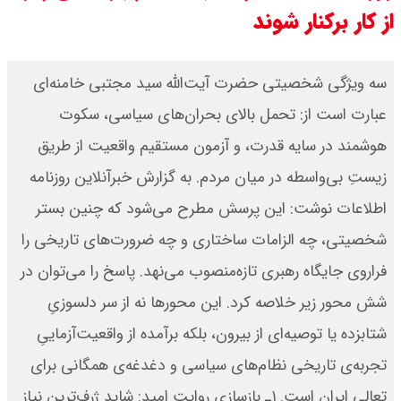
از کار برکنار شوند
۱۴۰۵ / قیمت هر گرم طلا چند ؟ +
جدول
سه ویژگی شخصیتی حضرت آیت‌الله سید مجتبی خامنه‌ای
قیمت دلار و یورو امروز شنبه ۱۷ مرداد
عبارت است از: تحمل بالای بحران‌های سیاسی، سکوت
هوشمند در سایه قدرت، و آزمون مستقیم واقعیت از طریق
۱۴۰۵ / هر دلار چند؟ + جدول
زیستِ بی‌واسطه در میان مردم. به گزارش خبرآنلاین روزنامه
قیمت سکه پارسیان امروز شنبه ۱۷
اطلاعات نوشت: این پرسش مطرح می‌شود که چنین بستر
مرداد ۱۴۰۵ / سکه پارسیان ۲۰۰ سوتی
شخصیتی، چه الزامات ساختاری و چه ضرورت‌های تاریخی را
فراروی جایگاه رهبری تازه‌منصوب می‌نهد. پاسخ را می‌توان در
چند؟ + جدول
شش محور زیر خلاصه کرد. این محورها نه از سر دلسوزیِ
شتابزده یا توصیه‌ای از بیرون، بلکه برآمده از واقعیت‌آزماییِ
تجربه‌ی تاریخی نظام‌های سیاسی و دغدغه‌ی همگانی برای
تعالی ایران است. ۱ـ بازسازی روایت امید: شاید ژرف‌ترین نیاز