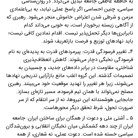
به حافظه عاطفی جامعه تبدیل می‌گردد. در روان‌شناسی
سیاسی، چنین احساسی اگر پاسخ عملی نیابد، به بی‌اعتمادی
مزمن و شرطی شدن اعتراض خاموش منجر می‌شود. رهبری که
از آگاهی زیسته برخوردار است، به خوبی می‌داند کدام
نابرابری‌ها دیگر تحمل‌پذیر نیست. اقدام نمادین کافی نیست؛
باید نهادهای توزیع و فرصت بازتعریف شوند.
۴ـ تغییر فرسودگی قدرت: پیرمردهای قدرت به پدیده‌ای به نام
فرسودگی نخبگی دچار می‌شوند: کاهش انعطاف‌پذیری
شناختی، مقاومت در برابر داده‌های جدید، و چسبیدن به
تصمیمات گذشته. این گروه اغلب مانع بازآرایی تدریجی نهادها
می‌شوند، زیرا هر تغییر را تهدید موقعیت خود می‌بینند. رهبری
مصلح نمی‌تواند با همان تیم فرسوده، مسیر تازه‌ای بسازد.
جابجایی هوشمندانه این نیروها، نه از سر انتقام که از سر
ضرورت تحول، شرط تحقق دیگر محورهاست.
۵ ـ آشتی ملی و دعوت از همگان برای ساختن ایران: جامعه
ایران از چند دهه کشمکش میان نخبگان انقلابی و برون‌شدگان
سیاسی خسته شده است. دعوت عملی، نه شعاری، از همه