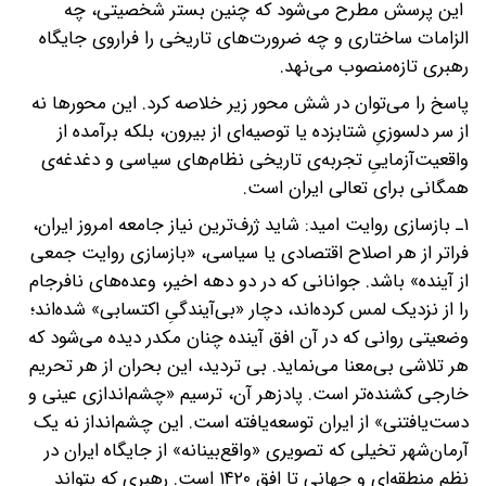
این پرسش مطرح می‌شود که چنین بستر شخصیتی، چه
الزامات ساختاری و چه ضرورت‌های تاریخی را فراروی جایگاه
رهبری تازه‌منصوب می‌نهد.
پاسخ را می‌توان در شش محور زیر خلاصه کرد. این محورها نه
از سر دلسوزیِ شتابزده یا توصیه‌ای از بیرون، بلکه برآمده از
واقعیت‌آزماییِ تجربه‌ی تاریخی نظام‌های سیاسی و دغدغه‌ی
همگانی برای تعالی ایران است.
۱ـ بازسازی روایت امید: شاید ژرف‌ترین نیاز جامعه امروز ایران،
فراتر از هر اصلاح اقتصادی یا سیاسی، «بازسازی روایت جمعی
از آینده» باشد. جوانانی که در دو دهه اخیر، وعده‌های نافرجام
را از نزدیک لمس کرده‌اند، دچار «بی‌آیندگیِ اکتسابی» شده‌اند؛
وضعیتی روانی که در آن افق آینده چنان مکدر دیده می‌شود که
هر تلاشی بی‌معنا می‌نماید. بی تردید، این بحران از هر تحریم
خارجی کشنده‌تر است. پادزهر آن، ترسیم «چشم‌اندازی عینی و
دست‌یافتنی» از ایران توسعه‌یافته است. این چشم‌انداز نه یک
آرمان‌شهر تخیلی که تصویری «واقع‌بینانه» از جایگاه ایران در
نظم منطقه‌ای و جهانی تا افق ۱۴۲۰ است. رهبری که بتواند