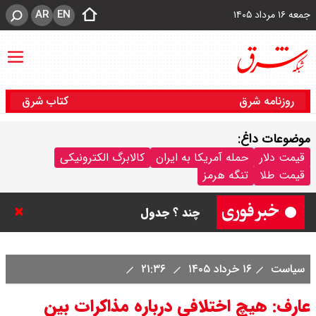
AR
EN
جمعه ۱۶ مرداد ۱۴۰۵
روزنامه شرق
کتاب شرق
موضوعات داغ:
قیمت سکه پارسیان امروز جمعه ۱۶
قیمت دلار
حمله آمریکا به ایران
کالابرگ الکترونیکی
قیمت طلا
تنگه هرمز
مرداد ۱۴۰۵ / سکه پارسیان ۱۰۰ سوتی
چند ؟ جدول
ترکیه و عراق، پروژه کاهش وابستگی
سیاست
۱۶ خرداد ۱۴۰۵
۲۱:۳۶
به تنگه هرمز را کلید زدند + جزییات
عارف: هیچ اختلافی درباره مذاکرات بین