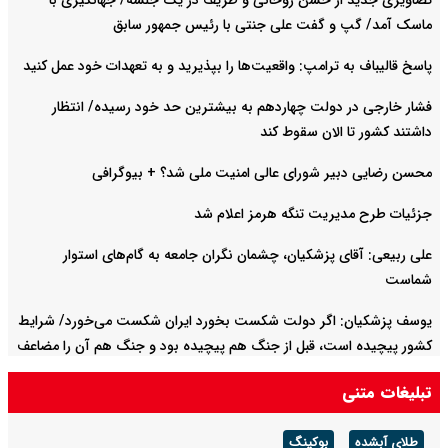
تصاویری جدید از حسن روحانی و ظریف در یک جلسه/ جهانگیری با
ماسک آمد/ گپ و گفت علی جنتی با رئیس جمهور سابق
پاسخ قالیباف به ترامپ: واقعیت‌ها را بپذیرید و به تعهدات خود عمل کنید
فشار خارجی در دولت چهاردهم به بیشترین حد خود رسیده/ انتظار
داشتند کشور تا الان سقوط کند
محسن رضایی دبیر شورای عالی امنیت ملی شد؟ + بیوگرافی
جزئیات طرح مدیریت تنگه هرمز اعلام شد
علی ربیعی: آقای پزشکیان، چشمان نگران جامعه به گام‌های استوار
شماست
یوسف پزشکیان: اگر دولت شکست بخورد ایران شکست می‌خورد/ شرایط
کشور پیچیده است، قبل از جنگ هم پیچیده بود و جنگ هم آن را مضاعف‌
کرده است
تبلیغات متنی
طلای آبشده
بوکینگ