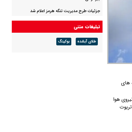
جزئیات طرح مدیریت تنگه هرمز اعلام شد
علی ربیعی: آقای پزشکیان، چشمان نگران جامعه به
تبلیغات متنی
گام‌های استوار شماست
طلای آبشده
بوکینگ
یوسف پزشکیان: اگر دولت شکست بخورد ایران
شکست می‌خورد/ شرایط کشور پیچیده است، قبل
از جنگ هم پیچیده بود و جنگ هم آن را مضاعف‌
کرده است
 های
یروی هوا
تریوت