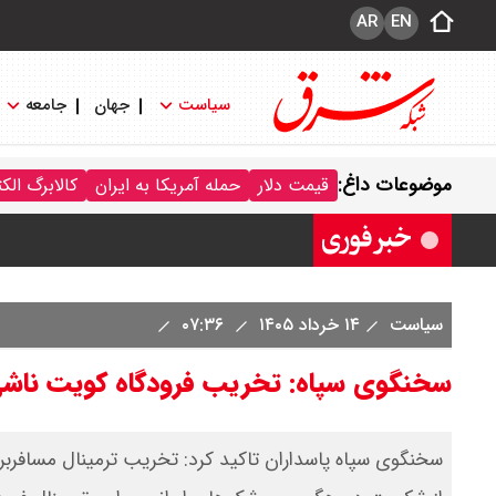
AR
EN
سیاست
جهان
جامعه
قیمت سکه پارسیان امروز جمعه ۱۶ مرداد ۱۴۰۵ / سکه پارسیان ۱۰۰ سوتی چند ؟ جدول
موضوعات داغ:
قیمت دلار
حمله آمریکا به ایران
کالابرگ الک
ترکیه و عراق، پروژه کاهش وابستگی به ت
سیاست
۱۴ خرداد ۱۴۰۵
۰۷:۳۶
سخنگوی سپاه: تخریب فرودگاه کویت ناشی 
سخنگوی سپاه پاسداران تاکید کرد: تخریب ترمینال مسافربر