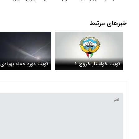
خبرهای مرتبط
کویت خواستار خروج ۲
کویت مورد حمله پهپادی 
دیپلمات ایرانی شد
موشکی قرار گرفت / ارت
کویت تایید کرد