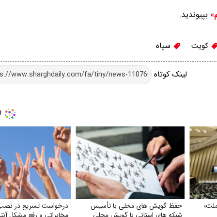
بپیوندید.
م»
کویت
سپاه
لینک کوتاه
ملت؛
حفظ گویش های محلی با تأسیس
درخواست تسریع در نصب
شبکه های استانی با گویش محلی
مخابراتی و رفع مشکل آنت