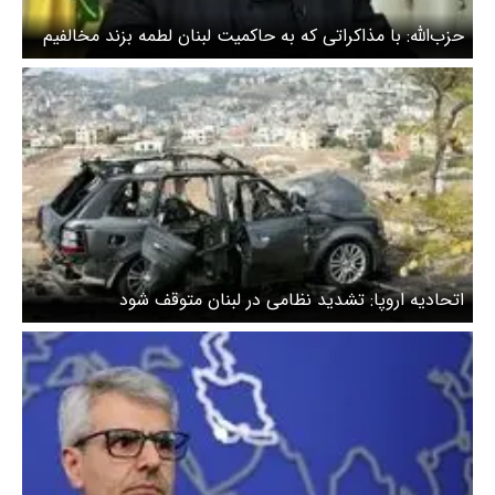
حزب‌الله: با مذاکراتی که به حاکمیت لبنان لطمه بزند مخالفیم
اتحادیه اروپا: تشدید نظامی در لبنان متوقف شود