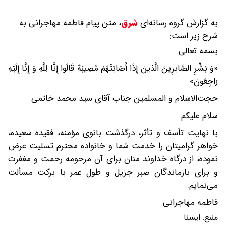
به گزارش گروه رسانه‌ای
شرق
،
متن پیام فاطمه مهاجرانی به
شرح زیر است:
بسمه تعالی
«وَ بَشِّرِ الصَّابرِینَ الَّذینَ إِذَا أَصَابَتْهُمْ مُصِیبَهٌ قَالُوا إِنَّا لِلَّهِ وَ إِنَّا إِلَیْهِ
رَاجِعُونَ»
حجت‌الاسلام و المسلمین جناب آقای سید محمد خاتمی
سلام علیکم
با نهایت تأسف و تأثر، درگذشت بانوی مؤمنه، فقیده سعیده،
خواهر گرامیتان را خدمت شما و خانواده محترم تسلیت عرض
نموده، از درگاه خداوند منان برای آن مرحومه رحمت و مغفرت
و برای بازماندگان صبر جزیل و طول عمر با برکت مسألت
می‌نمایم.
فاطمه مهاجرانی
منبع:
ايسنا