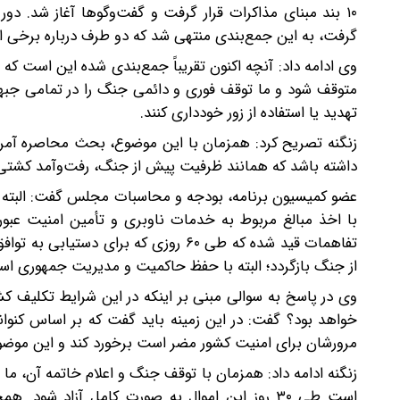
۱۰ بند مبنای مذاکرات قرار گرفت و گفت‌وگوها آغاز شد. دو
گرفت، به این جمع‌بندی منتهی شد که دو طرف درباره برخی اص
وی ادامه داد: آنچه اکنون تقریباً جمع‌بندی شده این است که 
متوقف شود و ما توقف فوری و دائمی جنگ را در تمامی جبهه
تهدید یا استفاده از زور خودداری کنند.
زنگنه تصریح کرد: همزمان با این موضوع، بحث محاصره آمریک
داشته باشد که همانند ظرفیت پیش از جنگ، رفت‌وآمد کشتی‌ه
عضو کمیسیون برنامه، بودجه و محاسبات مجلس گفت: البته ه
با اخذ مبالغ مربوط به خدمات ناوبری و تأمین امنیت عبور
تفاهمات قید شده که طی ۶۰ روزی که بر
از جنگ بازگردد؛ البته با حفظ حاکمیت و مدیریت جمهوری اسل
وی در پاسخ به سوالی مبنی بر اینکه در این شرایط تکلیف ک
مرورشان برای امنیت کشور مضر است برخورد کند و این م
زنگنه ادامه داد: همزمان با توقف جنگ و اعلام خاتمه آن، ما شر
است طی ۳۰ روز این اموال به صورت کامل آزاد شود