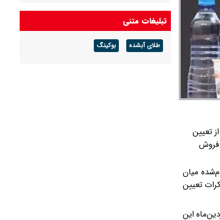
شهید لاریجانی» صحت ندارد
تبلیغات متنی
سرپرست وزارت دفاع: دست نیروهای مسلح برای
پاسخ به تهدیدات پُر است
طلای آبشده
بوکینگ
۱۶۷۳ میلیارد تومان از اموال شرکت‌های تراستی به
شکل تهاتر دریافت و اموال منقول و غیر منقول آن‌ها
توقیف شد
ز تعیین
 فروش
م‌شده میان
بندی را به عنوان مبنای مذاکرات تعیین
 مجلس افزود: همان‌طور که در متن آقای «شهباز شریف» نیز آمده بود، عملاً از ۱۹ فروردین‌ماه این