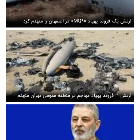
ارتش یک فروند پهپاد «MQ۹» در اصفهان را منهدم کرد
ارتش: ۲ فروند پهپاد مهاجم در منطقه عمومی تهران منهدم
شدند