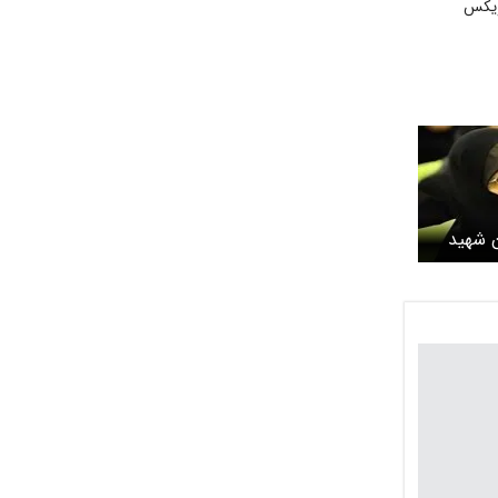
بریکس
ن شهید