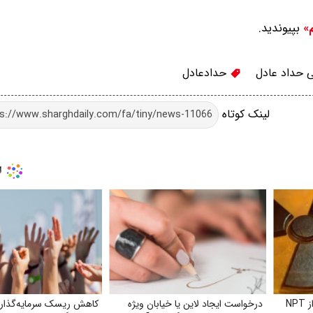
بپیوندید.
م»
 حداد عادل
حدادعادل
لینک کوتاه
NP
درخواست ایجاد لاین یا خیابان ویژه
کاهش ریسک سرمایه‌گذاری