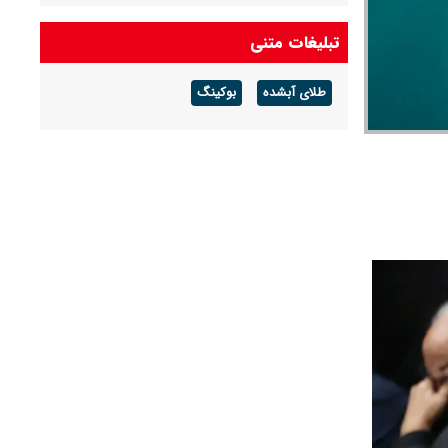
شکل تهاتر دریافت و اموال منقول و غیر منقول آن‌ها
توقیف شد
تبلیغات متنی
فرمانده نیروی هوایی ارتش: در دفاع از ایران، جان
طلای آبشده
بوکینگ
بر کف خواهیم بود
حمله حسین شریعتمداری به مذاکرات ایران و عمان
درباره تنگه هرمز: دارید تنگه را برای آمریکا باز
می‌کنید