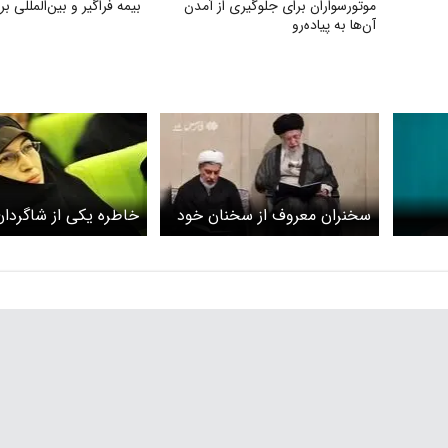
موتورسواران برای جلوگیری از آمدن
بیمه فراگیر و بین‌المللی 
آن‌ها به پیاده‌رو
سخنران معروف از سخنان خود
خاطره یکی از شاگردا
هادت
درباره چگونگی شهید شدن
زهرا حدادعادل از او
رهبرانقلاب ، مذاکره با آمریکا و
حدادعادل عذرخواهی کرد +
فایل صوتی