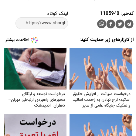
کدخبر: 1105940
لینک کوتاه
از کارزارهای زیر حمایت کنید:
درخواست صیانت از افزایش حقوق
درخواست توسعه و ارتقای
اساتید؛ ارج نهادن به زحمات اساتید
محورهای راهبردی ارتباطی مهران–
و تفکیک جایگاه علمی از سایر
دهلران–اندیمشک
مشاغل