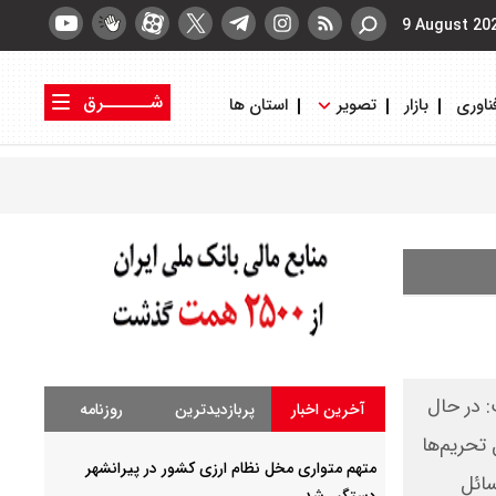
9 August 20
شــــــرق
ناوری
بازار
تصویر
استان ها
کتاب شرق
روزنامه شرق
: در حال
آخرین اخبار
پربازدیدترین
روزنامه
تحریم‌ها
متهم متواری مخل نظام ارزی کشور در پیرانشهر
سائل
دستگیر شد