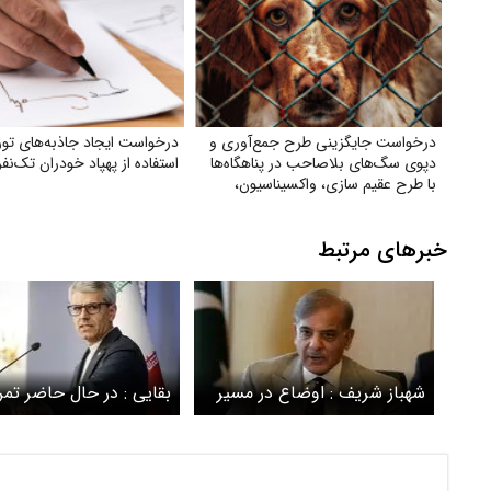
درخواست جایگزینی طرح جمع‌آوری و
درخواست ایجاد جاذبه‌های تور
دپوی سگ‌های بلاصاحب در پناهگاه‌ها
استفاده از پهپاد خودران تک‌نفر
با طرح عقیم سازی، واکسیناسیون،
رهاسازی و فرهنگسازی عمومی
خبرهای مرتبط
شهباز شریف : اوضاع در مسیر
بقایی : در حال حاضر تمرک
درست برای پایان دادن به جنگ
خاتمه جنگ است / امض
بین آمریکا و ایران در حال
توافق قریب الوقوع نیست
حرکت است
خصوص بخش زیادی از