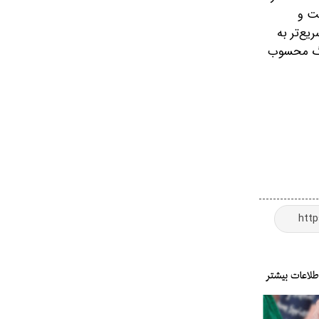
ت و
یع‌تر به
بزرگ محسوب