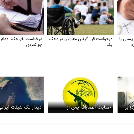
یستی با
درخواست قرار گرفتن معلولان در دهک
درخواست لغو حکم اعدام
ه
یک
جوانمردی
ز بر
حمایت انصارالله یمن از
دیدار یک هیئت ایرانی 
ای
مذاکرات ایران و آمریکا / تهران
خارجه عمان درباره تنگ
 / در
برای صلح منطقه مذاکره می
کند