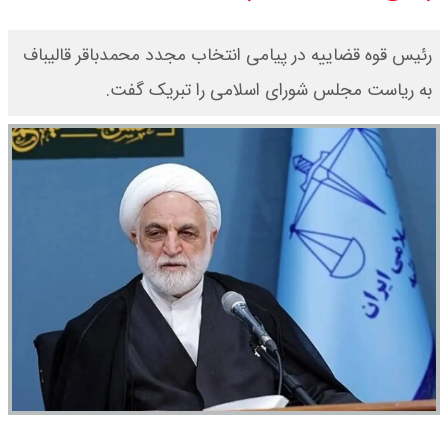
چرا معوقات بازنشستگان تامین
رئیس قوه قضاییه در پیامی انتخاب مجدد محمدباقر قالیباف
اجتماعی پرداخت نمی شود؟
به ریاست مجلس شورای اسلامی را تبریک گفت.
جزئیات عرضه اولیه احیا در فرابورس
اعلام شد