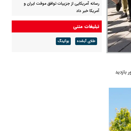
رسانه آمریکایی از جزییات توافق موقت ایران و
آمریکا خبر داد
تکذیب یک خبر درباره استعفای ذوالقدر
تبلیغات متنی
محسن رضایی: اجازه باز شدن مسیر دوم در تنگه
طلای آبشده
بوکینگ
هرمز را نخواهیم داد
 بازدید