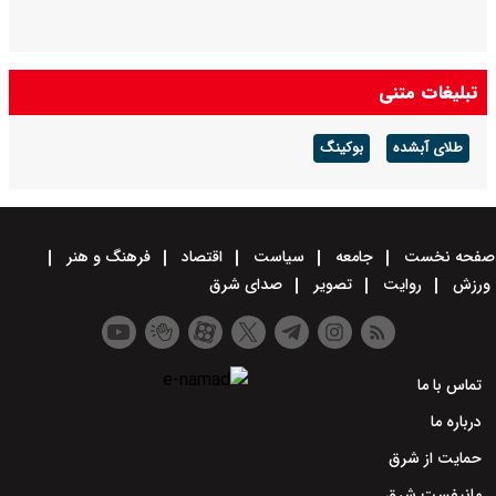
تبلیغات متنی
طلای آبشده
بوکینگ
صفحه نخست
جامعه
سیاست
اقتصاد
فرهنگ و هنر
ورزش
روایت
تصویر
صدای شرق
تماس با ما
درباره ما
حمایت از شرق
مانیفست شرق