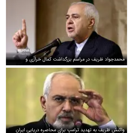
محمدجواد ظریف در مراسم بزرگداشت کمال خرازی و
همسرش + عکس
واکنش ظریف به تهدید ترامپ برای محاصره دریایی ایران