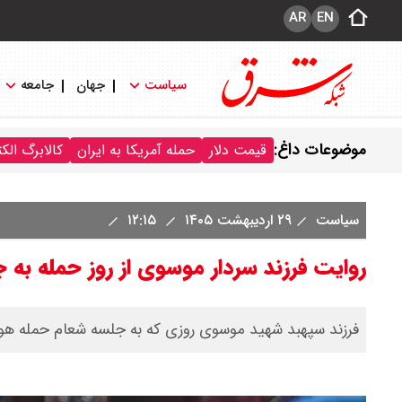
AR
EN
سیاست
جهان
جامعه
موضوعات داغ:
قیمت دلار
حمله آمریکا به ایران
کالابرگ الک
سیاست
۲۹ اردیبهشت ۱۴۰۵
۱۲:۱۵
روایت فرزند سردار موسوی از روز حمله به 
فرزند سپهبد شهید موسوی روزی که به جلسه شعام حمله هوا