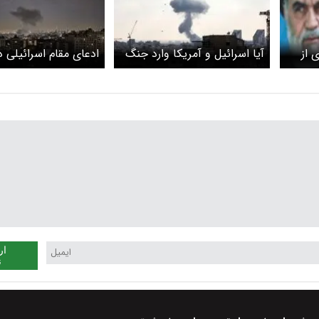
 از
آیا اسرائیل و آمریکا وارد جنگ
ادعای مقام اسرائیلی در
رش
جدید می‌شوند یا خیر؟ کیهان
را
تحلیل کرد
ساعت آینده وضعیت 
گذاشت و رفت/ پیکر پدرم ۳۰
خواهد شد
ار
ن