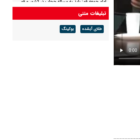
امام جمعه قم: باید به مساله حجاب در کشور و قم
توجه شود
تبلیغات متنی
امام‌ جمعه اهواز: با افزایش برد موشک هایمان به ۱۵
طلای آبشده
بوکینگ
هزار کیلومتر می خواهیم عمق آمریکا را هدف قرار
دهیم