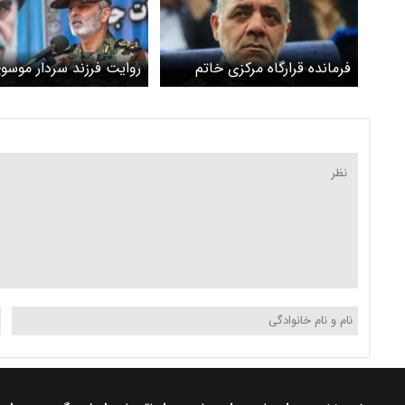
فرمانده قرارگاه مرکزی خاتم
روایت فرزند سردار موسوی
الانبیا به آمریکا و اسرائیل
آخرین لحظات زندگی پد
هشدار داد
پیش از شهادت / پلاکش 
روز زیر آوار بود