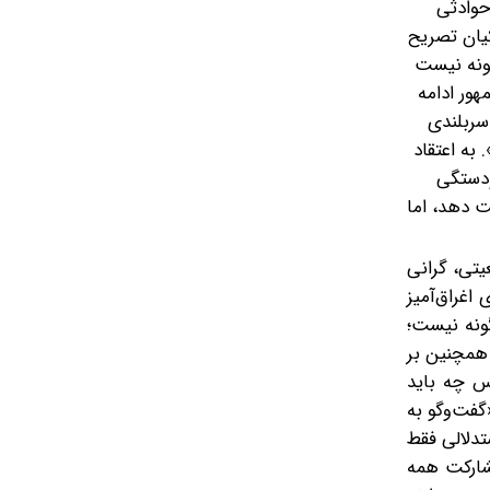
 حوادثی
کیان تصریح
گونه نیست
هور ادامه
سربلندی
 به اعتقاد
ودستگی
 دهد، اما
یتی، گرانی
اغراق‌آمیز
گونه نیست؛
 همچنین بر
پس چه باید
گفت‌وگو به
دلالی‌ فقط
مشارکت همه