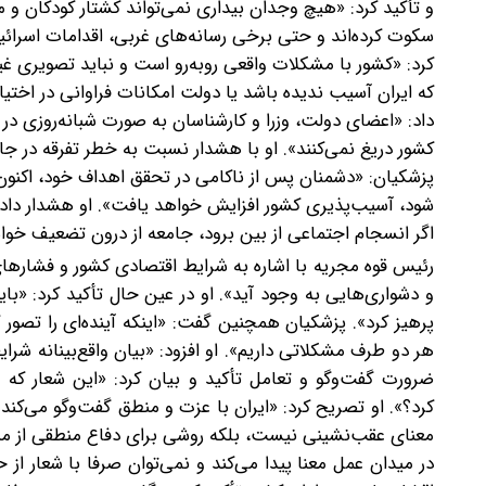
و تأکید کرد:‌ «هیچ وجدان بیداری نمی‌تواند کشتار کودکان و م
سکوت کرده‌اند و حتی برخی رسانه‌های غربی، اقدامات اسرائیل
کرد:‌ «کشور با مشکلات واقعی روبه‌رو است و نباید تصویری 
که ایران آسیب ندیده باشد یا دولت امکانات فراوانی در اختی
داد: «اعضای دولت، وزرا و کارشناسان به‌ صورت شبانه‌روزی 
کشور دریغ نمی‌کنند». او با هشدار نسبت به خطر تفرقه در جامع
پزشکیان: «دشمنان پس از ناکامی در تحقق اهداف خود، اکنون
شود، آسیب‌پذیری کشور افزایش خواهد یافت». او هشدار دا
اگر انسجام اجتماعی از بین برود، جامعه از درون تضعیف خوا
رئیس‌ قوه مجریه‌ با اشاره به شرایط اقتصادی کشور و فشاره
و دشواری‌هایی به وجود آید». او در عین حال تأکید کرد: «باید
پرهیز کرد». پزشکیان همچنین گفت: «اینکه آینده‌ای را تصور
هر دو طرف مشکلاتی داریم». او افزود:‌‌ «بیان واقع‌بینانه
ضرورت گفت‌وگو و تعامل تأکید ‌و بیان کرد: «این شعار که م
کرد؟». او تصریح کرد:‌ «ایران با عزت و منطق گفت‌وگو می‌کند 
معنای عقب‌نشینی نیست، بلکه روشی برای دفاع منطقی از منا
در میدان عمل معنا پیدا می‌کند و نمی‌توان صرفا با شعار