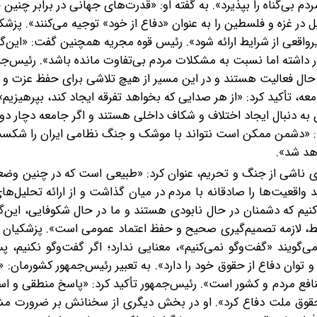
ردم بی‌گناه را بپذیرد». به گفته او: «قدرت‌های جهانی در برابر چنین
 در غزه و فلسطین را به ‌عنوان «دفاع از خود» توجیه می‌کنند». پزش
غیرواقعی از شرایط ارائه شود». رئیس قوه مجریه همچنین گفت: «این‌
ار داشته اما نسبت به مشکلات مردم بی‌تفاوت مانده باشد». رئیس‌جم
در حال فعالیت هستند و در این مسیر از هیچ تلاشی برای حفظ عزت و 
ه، تأکید کرد:‌ «از هر صدایی که بخواهد تفرقه ایجاد کند، بپرهیزیم».
 به‌ دنبال ایجاد اختلاف و شکاف داخلی هستند و اگر جامعه دچار د
د: «دشمن ممکن است نتواند با موشک و جنگ نظامی ایران را شکست
هد شد».
ای ناشی از جنگ و تحریم، عنوان کرد: «طبیعی است که در چنین وضع
 واقعیت‌ها را صادقانه با مردم در میان گذاشت و از ارائه تحلیل‌های 
 کنیم که دشمنان در حال نابودی هستند و ما در حال شکوفایی، این‌
 شرایط، لازمه تصمیم‌گیری صحیح و حفظ اعتماد عمومی است». پزشکیان
ی‌گویند «گفت‌وگو نمی‌کنیم»، معنایی ندارد؛ اگر گفت‌وگو نکنیم، 
و توان دفاع از حقوق خود را دارد». به تعبیر رئیس‌جمهور کشورمان: «
فع مردم و کشور است». رئیس‌جمهور تأکید کرد: «پاسخ منطقی و است
 از حقوق ملت دفاع کرد». او در بخش دیگری از سخنانش بر ضرورت 