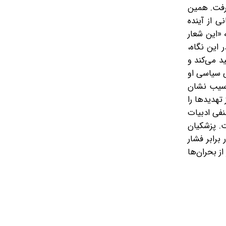
رفت. همین
ی از آینده
 «این شعار
 این نگاه،
د می‌کند و
ی سیاسی او
آسیب نشان
تهدیدها را
نفی ادبیات
. پزشکیان
برابر فشار
ز بحران‌ها