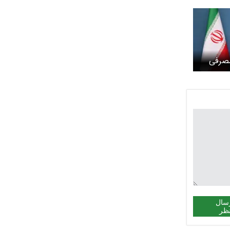
مصرفی
لزامات
ست
سال
ظر