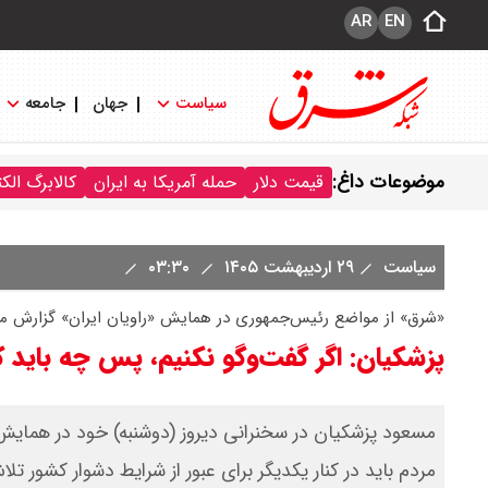
AR
EN
سیاست
جهان
جامعه
موضوعات داغ:
قیمت دلار
حمله آمریکا به ایران
کالابرگ الک
سیاست
۲۹ اردیبهشت ۱۴۰۵
۰۳:۳۰
«شرق» از مواضع رئیس‌جمهوری در همایش «راویان ایران» گزارش م
پزشکیان: اگر گفت‌وگو نکنیم، پس چه باید ک
مسعود پزشکیان در سخنرانی دیروز (دوشنبه) خود در همایش 
مردم باید در کنار یکدیگر برای عبور از شرایط دشوار کشور ت