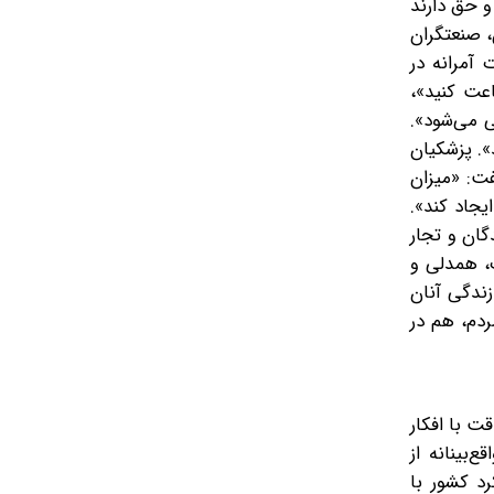
و حق دارند
، صنعتگران
 آمرانه در
عت کنید»،
ی می‌شود».
». پزشکیان
ت: «میزان
یجاد کند».
گان و تجار
ت، همدلی و
ندگی آنان
ردم، هم در
ت با افکار
بینانه از
د کشور با