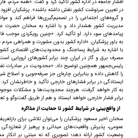
اقشار جامعه در اداره کشور تأکید کرد و گفت: «همه مردم، ف
در تعیین سرنوشت کشور نقش داشته باشند».‌ پزشکیان افزود: 
و گروه‌های اجتماعی را در تصمیم‌گیری‌ها فراهم کند و موان
مدیریت کشور هشدار داد و با اشاره به سخنان حضرت علی‌
پیامدهای سوء دارد. او تأکید کرد:‌ «چنین رویکردی موجب ف
به باور پزشکیان: «اداره کشور بدون مشورت و همراهی مردم 
با اشاره به شرایط پساجنگ و محدودیت‌های اقتصادی کشور،
مصرف برق و گاز در ایران چند برابر کشورهای اروپایی است 
رئیس‌جمهور همچنین توضیح داد: «محدودیت در صادرات نفت و
را کاهش داده و بنابراین چاره‌ای جز صرفه‌جویی و اصلاح ش
ایستادگی در برابر فشارهای خارجی تأکید و خاطرنشان کرد:
به کار خواهد گرفت، هرچند محدودیت‌ها و مشکلات موجود انک
برابر فشار خارجی خواهد ایستاد و هم از طریق گفت‌وگو و تع
از واقع‌بینی در شرایط کشور تا حمایت از مذاکره
سخنان اخیر مسعود پزشکیان را می‌توان تلاشی برای بازتعریف
عمومی، پذیرش واقعیت‌های میدانی و پرهیز از شعارزدگی ش
وضعیت کشور ارائه دهد؛ تصویری که نه مبتنی بر انکار مشک