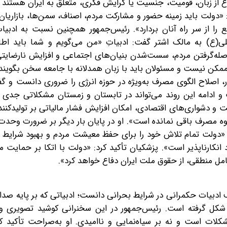
ارغ از زبان، قومیت، جنسیت یا گرایش فکری، متعلق به ایران هستند 
«دولت باید زمینه حضور و مشارکت مردم، اصناف، سمن‌ها، بازاریان
ع را از سر راه آنان بردارد». رئیس‌جمهور همچنین نسبت به ادبیات
(ع) به مالک اشتر گفت: ادبیاتِ «من می‌گویم و شما باید اطا
اصله‌گرفتن مردم، سست‌شدن بنیان‌های اجتماعی و افزایش نارضایت
ممکن نیست و مسئولان باید با زبان همدلانه با جامعه سخن بگویند
 اصلاح الگوی مصرف به‌ویژه در حوزه انرژی را ضروری دانست و گف
و ادامه این روند می‌تواند در تابستان و زمستان مشکلاتی جدی ا
 دشواری‌های اقتصادی، امکان افزایش فشار مالیاتی بر تولیدکنند
یوه مصرف باقی نمانده است». او در پایان بار دیگر بر ضرورت وحد
 «دولت تمام تلاش خود را برای حفظ معیشت مردم و بهبود شرایط ز
ارناپذیر است». پزشکیان تأکید کرد:‌ «دولت با اتکا بر حمایت م
امل منطقی، از حقوق ملت ایران دفاع خواهد کرد».
 ادبیات حکمرانی در شرایط بحرانی دانست؛ ادبیاتی که بر پایه صداق
کل گرفته است. رئیس‌جمهور در این سخنرانی کوشید تصویری واقع‌
لات است و نه بر سیاه‌نمایی و ناامیدی. او به‌صراحت‌ تأکید کر