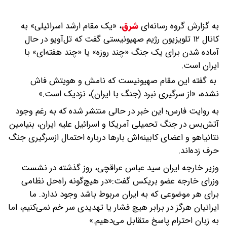
به گزارش گروه رسانه‌ای
شرق
،
«یک مقام ارشد اسرائیلی» به
کانال ۱۲ تلویزیون رژیم صهیونیستی گفت که تل‌آویو در حال
آماده شدن برای یک جنگ «چند روزه» یا «چند هفته‌ای» با
ایران است.
به گفته این مقام صهیونیست که نامش و هویتش فاش
نشده، «از سرگیری نبرد (جنگ با ایران)، نزدیک است.»
به روایت فارس؛ این خبر در حالی منتشر شده که به رغم وجود
آتش‌بس در جنگ تحمیلی آمریکا و اسرائیل علیه ایران، بنیامین
نتانیاهو و اعضای کابینه‌اش بارها درباره احتمال ازسرگیری جنگ
حرف زده‌اند.
وزیر خارجه ایران سید عباس عراقچی، روز گذشته در نشست
وزرای خارجه عضو بریکس گفت:«در هیچ‌گونه راه‌حل نظامی
برای هر موضوعی که به ایران مربوط باشد وجود ندارد. ما
ایرانیان هرگز در برابر هیچ فشار یا تهدیدی سر خم نمی‌کنیم، اما
به زبان احترام پاسخ متقابل می‌دهیم.»