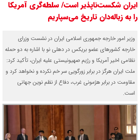
ایران شکست‌ناپذیر است/ سلطه‌گری آمریکا
۱۶مرداد۱۴۰۵ /هر اونس طلا چند ؟ +
را به زباله‌دان تاریخ می‌سپاریم
جدول
وزیر امور خارجه جمهوری اسلامی ایران در نشست وزرای
قیمت محصولات سایپا امروز جمعه ۱۶
خارجه کشورهای عضو بریکس در دهلی نو با اشاره به دو حمله
مرداد ۱۴۰۵ / قیمت چانگان چند؟ +
نظامی اخیر آمریکا و رژیم صهیونیستی علیه ایران، تأکید کرد:
جدول
ملت ایران هرگز در برابر زورگویی سر خم نکرده و نخواهد کرد و
مقاومت در برابر هژمونی غرب، دفاع از نظم نوین جهانی
قیمت محصولات ایران خودرو امروز
است.
جمعه ۱۶ مرداد ۱۴۰۵ / قیمت پژو۲۰۷
چند؟+ جدول