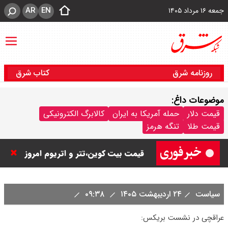
AR
EN
جمعه ۱۶ مرداد ۱۴۰۵
روزنامه شرق
کتاب شرق
موضوعات داغ:
جزئیات عرضه اولیه احیا در فرابورس
قیمت دلار
حمله آمریکا به ایران
کالابرگ الکترونیکی
قیمت طلا
تنگه هرمز
اعلام شد
قیمت بیت کوین،تتر و اتریوم امروز
جمعه ۱۶ مرداد۱۴۰۵ / قیمت بیت
سیاست
۲۴ اردیبهشت ۱۴۰۵
۰۹:۳۸
کوین چند؟ + جدول
عراقچی در نشست بریکس:
قیمت طلای جهان امروز جمعه