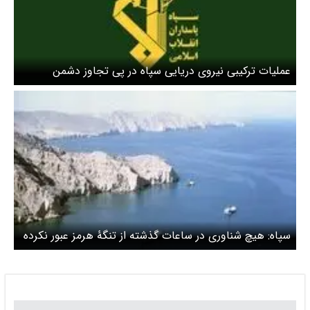
عملیات ترکیبی نیروی دریایی سپاه در پی تجاوز دشمن
سپاه: هیچ شناوری در ساعات گذشته از تنگۀ هرمز عبور نکرده