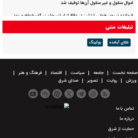
اموال منقول و غیر منقول آن‌ها توقیف شد
فرمانده نیروی هوایی ارتش: در دفاع از ایران، جان بر کف خواهیم بود
تبلیغات متنی
حمله حسین شریعتمداری به مذاکرات ایران و عمان درباره تنگه هرمز:
دارید تنگه را برای آمریکا باز می‌کنید
طلای آبشده
بوکینگ
صفحه نخست
جامعه
سیاست
اقتصاد
فرهنگ و هنر
ورزش
روایت
تصویر
صدای شرق
تماس با ما
درباره ما
حمایت از شرق