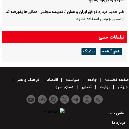
اسرائیل» درباره بسیج
خبر جدید درباره توافق ایران و عمان / نماینده مجلس: عمانی‌ها پذیرفته‌اند
از مسیر جنوبی استفاده نشود
سخنگوی سپاه: تنگه هرمز را تا زمانی که دشمن همه شرایط ما را بپذیرد
تبلیغات متنی
حفظ می‌کنیم + ویدئو
طلای آبشده
بوکینگ
صفحه نخست
جامعه
سیاست
اقتصاد
فرهنگ و هنر
ورزش
روایت
تصویر
صدای شرق
تماس با ما
درباره ما