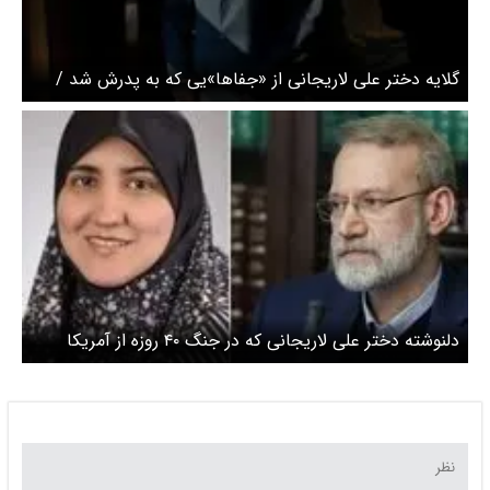
گلایه دختر علی لاریجانی از «جفاها»یی که به پدرش شد /
بابا جون مطمئن بودم شهید می‌شوید
دلنوشته دختر علی لاریجانی که در جنگ ۴۰ روزه از آمریکا
اخراج شد + عکس