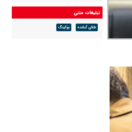
شکل تهاتر دریافت و اموال منقول و غیر منقول آن‌ها
توقیف شد
تبلیغات متنی
فرمانده نیروی هوایی ارتش: در دفاع از ایران، جان
طلای آبشده
بوکینگ
بر کف خواهیم بود
حمله حسین شریعتمداری به مذاکرات ایران و عمان
درباره تنگه هرمز: دارید تنگه را برای آمریکا باز
می‌کنید