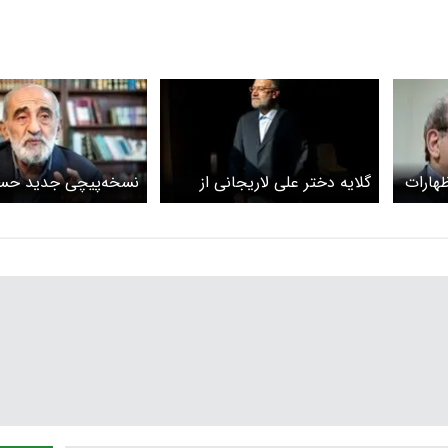
جام
هارات
گلایه دختر علی لاریجانی از
نسخه‌پیچی جدید حس
ی
«جفاها»یی که به پدرش شد /
شریعتمداری: می‌توانیم
ا اگر
بابا جون مطمئن بودم شهید
کشورهای اروپایی را بز
طراف
می‌شوید
خوب هم می‌زنیم!