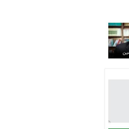
ین
نیم و