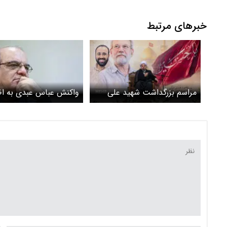
خبرهای مرتبط
مراسم بزرگداشت شهید علی
واکنش عباس عبدی به اظ
لاریجانی و فرزندش+ عکس
جدید حسین شریعتمدار
درباره تنگه هرمز / تندروه
واقعیت را بگویند کسی ا
آنها نمی‌ماند