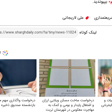
بپیوندید.
م»
یعتمداری
علی لاریجانی
لینک کوتاه
ات و
درخواست ساخت مسکن ویلایی ارزان
درخواست واگذاری سهم ما
نترنتی
و اشتغال پایدار و بومی و کمک به
بازنشسته صندوق ذخیره ف
مهاجرت معکوس در شهرستان تربت