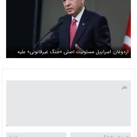
اردوغان: اسراییل مسئولیت اصلی «جنگ غیرقانونی» علیه
ایران را بر عهده دارد