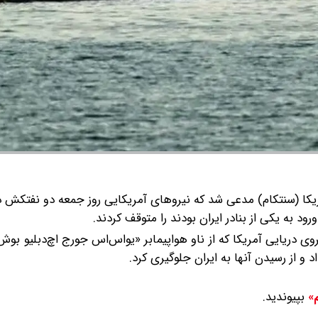
کا (سنتکام) مدعی شد که نیروهای آمریکایی روز جمعه دو نفتکش د
د جنگنده اف/ای-۱۸ سوپر هورنت نیروی دریایی آمریکا که از ناو هواپیمابر «یواس‌اس جورج اچ‌دبلی
و از رسیدن آنها به ایران جلوگیری کرد.
بپیوندید.
م»