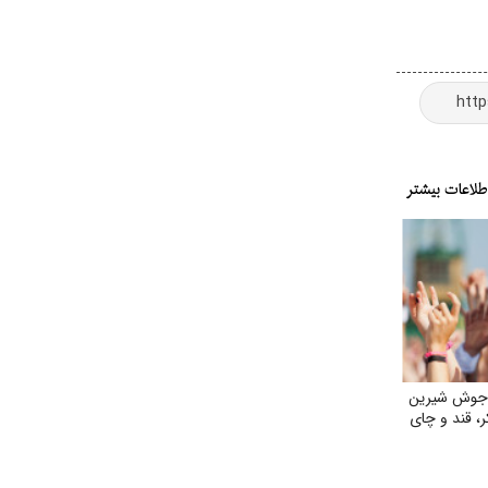
 جوش شیرین
ر، قند و چای