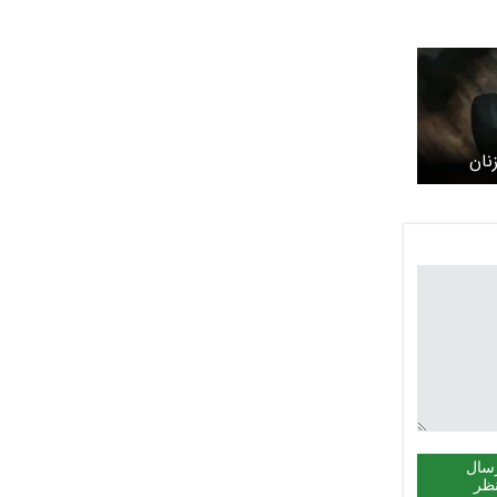
نان
سال
ظر