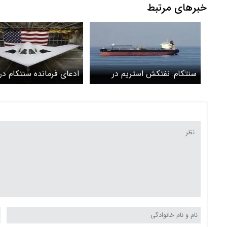
خبرهای مرتبط
سنتکام: نفتکش استریم در
ادعای فرمانده سنتکام درب
مسیر ایران رهگیری شد
در ایران