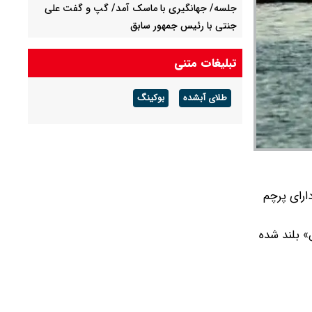
جلسه/ جهانگیری با ماسک آمد/ گپ و گفت علی
جنتی با رئیس جمهور سابق
پاسخ قالیباف به ترامپ: واقعیت‌ها را بپذیرید و به
تبلیغات متنی
تعهدات خود عمل کنید
طلای آبشده
بوکینگ
فشار خارجی در دولت چهاردهم به بیشترین حد
خود رسیده/ انتظار داشتند کشور تا الان سقوط کند
ارای پرچم
و بوش» بلند شده