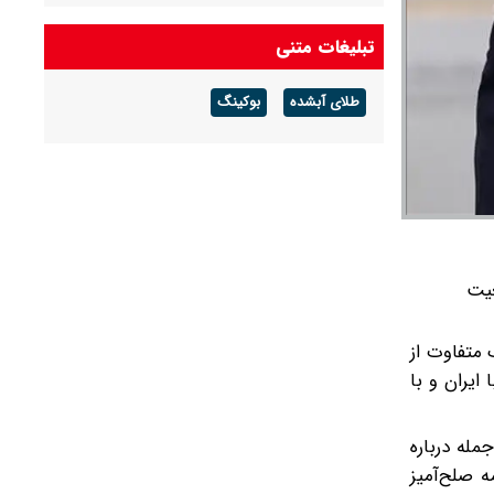
لاشه F۱۵ منهدم‌شده آمریکا توسط سامانه‌ی نوین
تبلیغات متنی
پدافندی نیروی هوافضای سپاه
طلای آبشده
بوکینگ
دیدار سران پاکستان و عربستان در مکه
عیت
 متفاوت از
ایران و با
مله درباره
 صلح‌آمیز