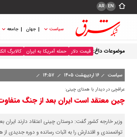
AR
EN
سیاست
جهان
جامعه
موضوعات داغ:
قیمت دلار
حمله آمریکا به ایران
کالابرگ الک
سیاست
۱۶ اردیبهشت ۱۴۰۵
۱۴:۵۷
عراقچی در دیدار با همتای چینی:
چین معتقد است ایران بعد از جنگ متفاوت
وزیر خارجه کشور گفت: دوستان چینی اعتقاد دارند ایران بع
توانممندی و اقتدارش را به اثبات رسانده و دوره جدیدی از