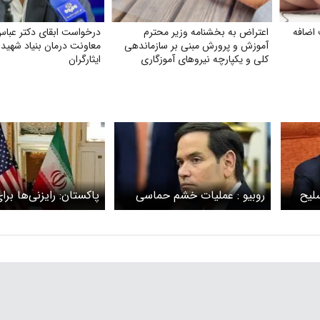
ضافه‌
اعتراض به بخشنامه وزیر محترم
درخواست ابقای دکتر عباس‌
آموزش و پرورش مبنی بر سازماندهی
معاونت درمان بنیاد شهید و
کلی و یکپارچه نیروهای آموزگاری
ایثارگران
تربیت بدنی و دبیران تربیت بدنی
سلیح
روبیو : عملیات خشم حماسی
پاکستان: رایزنی‌ها برا
دارد؟
علیه ایران پایان یافت/ ویتکاف
جنگ آمریکا علیه ایران
و کوشنر به جِد در تلاش برای
دارد
راهکار دیپلماتیک با ایران
هستند