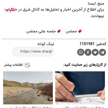
منبع:
ايسنا
برای اطلاع از آخرین اخبار و تحلیل‌ها به کانال شرق در
«تلگرام»
بپیوندید.
مجلس
جلسه علنی مجلس
کدخبر: 1101981
لینک کوتاه
از کارزارهای زیر حمایت کنید:
درخواست برداشته شدن سقف
درخواست توقف برداشت شن و