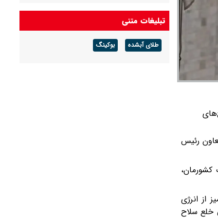
شکست می‌خورد/ شرایط کشور پیچیده است، قبل
از جنگ هم پیچیده بود و جنگ هم آن را مضاعف‌
تبلیغات متنی
کرده است
طلای آبشده
بوکینگ
پزشکیان: مشروطه نقطه عطف بیداری و
آزادی‌خواهی ملت ایران بود
امیر دریادار منصور فلاحی درگذشت
‌های
می ایران به‌عنوان معاون رئیس
 کشورمان،
 از انرژی
 خلع سلاح