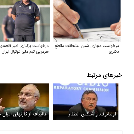
درخواست مجازی شدن امتحانات مقطع
درخواست برکناری امیر قلعه‌نو
دکتری
سرمربی تیم ملی فوتبال ایران
خبرهای مرتبط
اولیانوف: واشنگتن انتظار
قالیباف از کارتهای ایران د
نداشت که ایرانی‌ها
مذاکرات ایران و آمریکا ر
مذاکره‌کنندگان سرسختی باشند
کرد + عکس