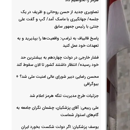
تصاویری جدید از حسن روحانی و ظریف در یک
جلسه/ جهانگیری با ماسک آمد/ گپ و گفت علی
جنتی با رئیس جمهور سابق
پاسخ قالیباف به ترامپ: واقعیت‌ها را بپذیرید و به
تعهدات خود عمل کنید
فشار خارجی در دولت چهاردهم به بیشترین حد
خود رسیده/ انتظار داشتند کشور تا الان سقوط کند
محسن رضایی دبیر شورای عالی امنیت ملی شد؟ +
بیوگرافی
جزئیات طرح مدیریت تنگه هرمز اعلام شد
علی ربیعی: آقای پزشکیان، چشمان نگران جامعه به
گام‌های استوار شماست
یوسف پزشکیان: اگر دولت شکست بخورد ایران