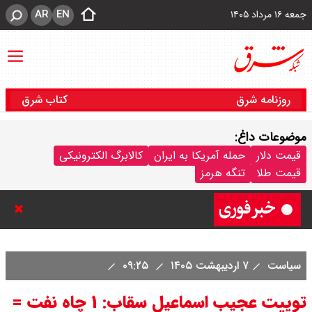
AR
EN
جمعه ۱۶ مرداد ۱۴۰۵
روزنامه شرق
کتاب شرق
موضوعات داغ:
ترکیه و عراق، پروژه کاهش وابستگی
قیمت دلار
حمله آمریکا به ایران
کالابرگ الکترونیکی
قیمت طلا
تنگه هرمز
به تنگه هرمز را کلید زدند + جزییات
سیاست
۷ اردیبهشت ۱۴۰۵
۰۹:۲۵
توییت عجیب اسماعیل سقاب: ۱ چاه نفت =