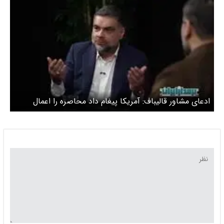
ادعای مشاور قالیباف: آمریکا پیغام داد محاصره را اعمال
نمی‌کنم به مذاکره بیایید اما ما قبول نکردیم ‌+ ویدئو