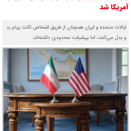
آمریکا شد
مرداد ۱۴۰۵ اعلام شد/ افزایش قیمت
طلا
ایالات متحده و ایران همچنان از طریق اشخاص ثالث پیام رد
و بدل می‌کنند، اما پیشرفت محدودی داشته‌اند.
قیمت طلا ۱۸ عیار امروز دوشنبه ۱۹
مرداد ۱۴۰۵ اعلام شد/ طلا دوباره اوج
گرفت
چنگیز وثوقی در بیمارستان بستری
است + عکس و ویدئو