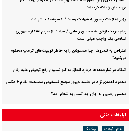
عصبانیت کیهان از توافق مکه / سه روز است گربه نره و روباه مکار
بن‌سلمان را تلکه کرده‌اند!
وزیر اطلاعات چطور به شهادت رسید / ۴ سوقصد تا شهادت
پیام تبریک اژه‌ای به محسن رضایی /صیانت از حریم اقتدار جمهوری
اسلامی یک واجب عینی است
اعتراض به تندروها: چرا مسئولان را به خاطر توییت‌های ترامپ محکوم
می‌کنید؟
انتقاد در نمازجمعه‌ها درباره الحاق به کنوانسیون رفع تبعیض علیه زنان
محمود احمدی‌نژاد در جلسه دیروز مجمع تشخیص مصلحت نظام + عکس
محسن رضایی به جای چه کسی به شعام آمد؟
تبلیغات متنی
طلای آبشده
بوکینگ