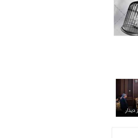
دیدار
 با
 کرد