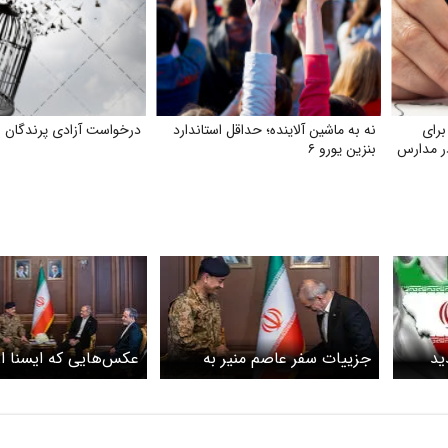
برای
نه به ماشین آلاینده؛ حداقل استاندارد
درخواست آزادی پرندگان
ر مدارس
بنزین یورو ۶
ید
جزییات سفر عاصم منیر به
عکس‌هایی که ایسنا از 
گ است
ایران اعلام شد
فرمانده ارتش پاکستان
مسعود پزشکیان منتشر