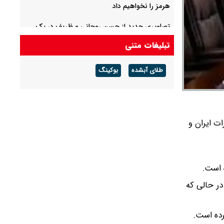
هرمز را نخواهیم داد
تصاویری جدید از حسن روحانی و ظریف در یک
جلسه/ جهانگیری با ماسک آمد/ گپ و گفت علی
تبلیغات متنی
جنتی با رئیس جمهور سابق
طلای آبشده
بوکینگ
پاسخ قالیباف به ترامپ: واقعیت‌ها را بپذیرید و به
تعهدات خود عمل کنید
ات ایران و
ه است.
در حالی که
رده است.