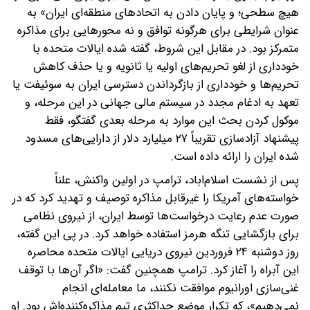
هیچ سطحی؛ و پایان دادن به اتحادهای منطقه‌ای ایران» به
عنوان شرایطی برای هرگونه توافق و نه محورهایی برای مذاکره
متمرکز بود. در مقابل این شروط، گفته شده ایالات متحده با
خودداری از لغو تحریم‌های اولیه یا ثانویه و یا حذف کاهش
تحریم‌ها و خودداری از بازگرداندن دسترسی ایران به سوئیفت یا
تعهد به ادغام مجدد در سیستم مالی جهانی در این مرحله، و
موکول کردن بحث این موارد به مرحله بعدی گفتگو، فقط
پیشنهاد آزادسازی تقریباً ۲۷ میلیارد دلار از دارایی‌های مسدود
شده ایران را ارائه داده است.
پس از نشست اسلام‌اباد، ترامپ در اولین واکنش، علناً
خواسته‌های آمریکا را غیرقابل مذاکره توصیف و تهدید کرد که در
صورت عدم رعایت درخواست‌ها توسط ایران، از نیروی نظامی
برای بازگشایی تنگه هرمز استفاده خواهد کرد. در پی این گفته،
روز دوشنبه ۲۴ فروردین نیروی دریایی ایالات متحده محاصره
این آبراه را آغاز کرد. ترامپ همچنین گفت: «اگر آن‌ها با توقف
غنی‌سازی اورانیوم موافقت نکنند، ما معامله‌ای انجام
نمی‌دهیم»، که تکرار موضع حداکثری تیم مذاکره‌کننده‌اش بود. او