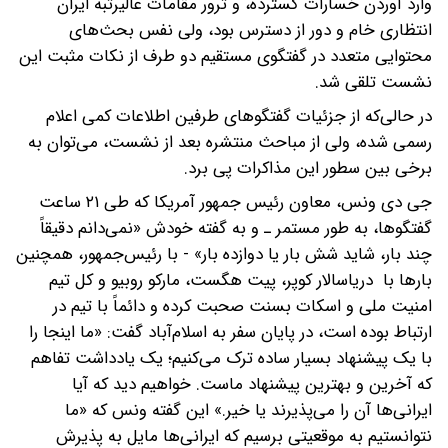
وارد آوردن خسارات گسترده،‌ و ترور مقامات عالیرتبه ایران
انتظاری خام و دور از دسترس بود، ولی نفس بحث‌های
محتوایی متعدد در گفتگوی مستقیم دو طرف از نکات مثبت این
نشست تلقی شد.
در حالی‌که از جزئیات گفتگوهای طرفین اطلاعات کمی اعلام
رسمی شده، ولی از مباحث منتشره بعد از نشست، می‌توان به
برخی بین سطور این مذاکرات پی برد.
جی دی ونس، معاون رئیس جمهور آمریکا که طی ۲۱ ساعت
گفتگوها، به طور مستمر ـ و به گفته خودش «نمی‌دانم دقیقاً
چند بار، شاید شش بار یا دوازده بار» - با رئیس‌جمهور، همچنین
بارها با دریاسالار کوپر، پیت هگست، مارکو روبیو و کل تیم
امنیت ملی و اسکات بسنت صحبت کرده و دائماً با تیم در
ارتباط بوده است، در پایان سفر به اسلام‌آباد گفت: «ما اینجا را
با یک پیشنهاد بسیار ساده ترک می‌کنیم؛ یک یادداشت تفاهم
که آخرین و بهترین پیشنهاد ماست. خواهیم دید که آیا
ایرانی‌ها آن را می‌پذیرند یا خیر.» این گفته ونس که «ما
نتوانستیم به موقعیتی برسیم که ایرانی‌ها مایل به پذیرش