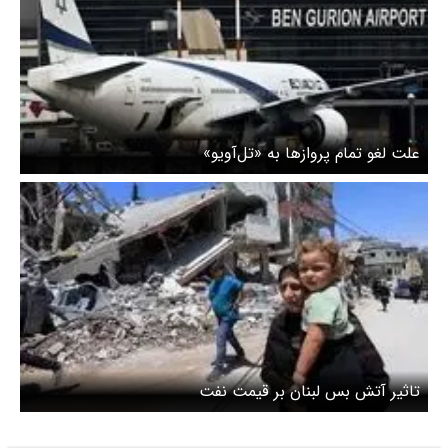
علت لغو تمام پروازها به «تل‌آویو»
تاثیر آتش بس لبنان بر قیمت نفت