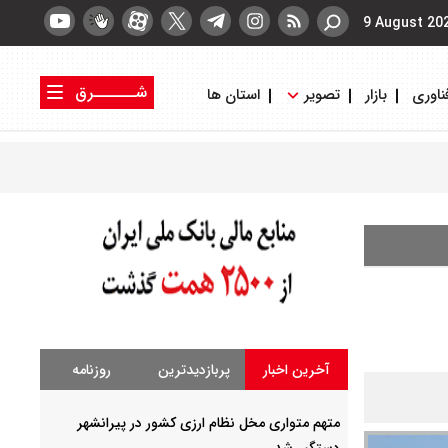
9 August 20
شــــــرق
ناوری
بازار
تصویر
استان ها
کتاب شرق
روزنامه شرق
آخرین اخبار
پربازدیدترین
روزنامه
متهم متواری مخل نظام ارزی کشور در پیرانشهر
دستگیر شد