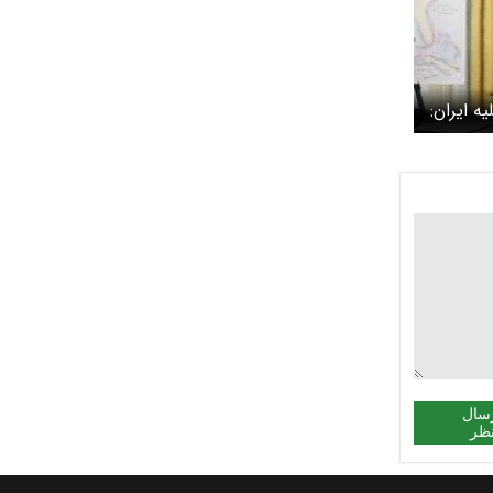
ه ایران:
سال
ظر