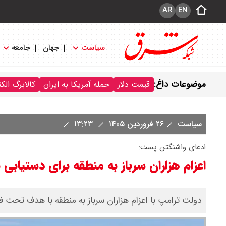
AR
EN
سیاست
جهان
جامعه
موضوعات داغ:
قیمت دلار
حمله آمریکا به ایران
کالابرگ الک
سیاست
۲۶ فروردین ۱۴۰۵
۱۳:۲۳
ادعای واشنگتن پست:
اعزام هزاران سرباز به منطقه برای دستیابی به
دولت ترامپ با اعزام هزاران سرباز به منطقه با هدف تحت فش