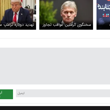
سخنگوی کرملین: عواقب تجاوز
تهدید دوباره ترامپ علی
پ
به ایران بسیار جدی است
تنگه را باز کنید!
ار
ن