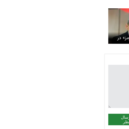
مز» در
سال
ظر