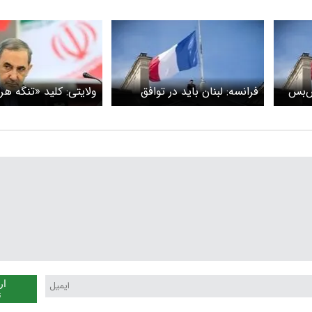
تش‌بس
فرانسه: لبنان باید در توافق
ولایتی:‌ کلید «تنگه هر
د
آتش‌بس ایران و آمریکا
دستان مقتدر ماست
گنجانده شود
ار
ن