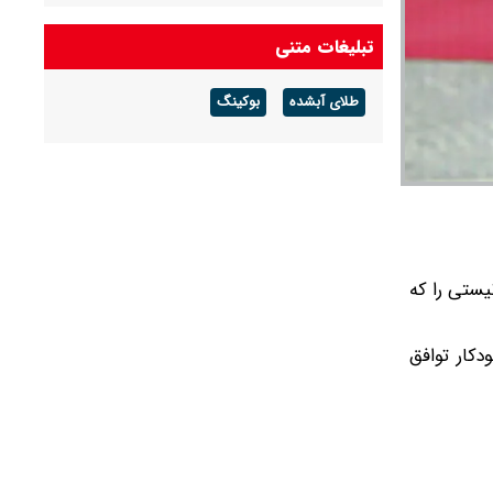
لاشه F۱۵ منهدم‌شده آمریکا توسط سامانه‌ی نوین
تبلیغات متنی
پدافندی نیروی هوافضای سپاه
طلای آبشده
بوکینگ
دیدار سران پاکستان و عربستان در مکه
نیستی را که
کار توافق